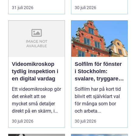
och framtidssä...
lägre uppvärmningsk...
31 juli 2026
30 juli 2026
Videomikroskop
Solfilm för fönster
tydlig inspektion i
i Stockholm:
en digital vardag
svalare, tryggare
och mer privat
Ett videomikroskop gör
Solfilm har på kort tid
inomhusmiljö
det enkelt att se
blivit ett självklart val
mycket små detaljer
för många som bor
direkt på en skärm, i
och arbeta...
stället för genom...
30 juli 2026
30 juli 2026