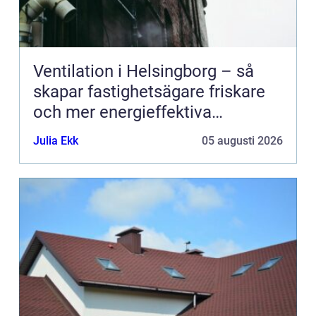
Ventilation i Helsingborg – så
skapar fastighetsägare friskare
och mer energieffektiva
byggnader
Julia Ekk
05 augusti 2026