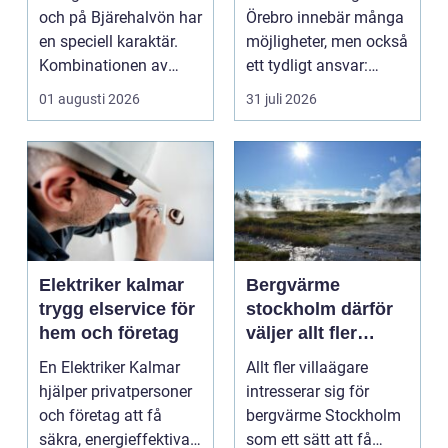
bjäre
och på Bjärehalvön har
Örebro innebär många
en speciell karaktär.
möjligheter, men också
Kombinationen av
ett tydligt ansvar:
närheten till have...
ekonomin måste v...
01 augusti 2026
31 juli 2026
Elektriker kalmar
Bergvärme
trygg elservice för
stockholm därför
hem och företag
väljer allt fler
denna
En Elektriker Kalmar
Allt fler villaägare
uppvärmning
hjälper privatpersoner
intresserar sig för
och företag att få
bergvärme Stockholm
säkra, energieffektiva
som ett sätt att få