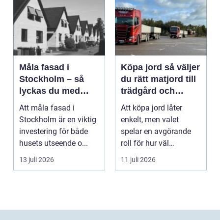
Måla fasad i
Köpa jord så väljer
Stockholm – så
du rätt matjord till
lyckas du med
trädgård och
fasadmålning i
anläggning
Att måla fasad i
Att köpa jord låter
Stockholm
Stockholm är en viktig
enkelt, men valet
investering för både
spelar en avgörande
husets utseende o...
roll för hur väl
gräsmatta, rabatter
13 juli 2026
11 juli 2026
och p...