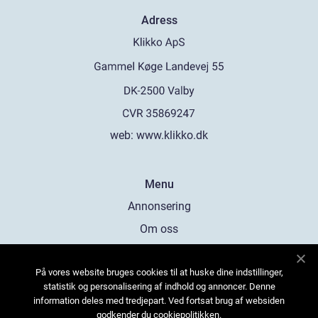
Adress
web:
www.klikko.dk
Menu
Annonsering
Om oss
Cookies
På vores website bruges cookies til at huske dine indstillinger,
Kontakta oss
statistik og personalisering af indhold og annoncer. Denne
Sitemap
information deles med tredjepart. Ved fortsat brug af websiden
godkender du cookiepolitikken.