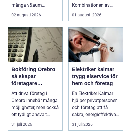
många v&aum...
Kombinationen av
närheten till have...
02 augusti 2026
01 augusti 2026
Bokföring Örebro
Elektriker kalmar
så skapar
trygg elservice för
företagare
hem och företag
tryggare ekonomi
Att driva företag i
En Elektriker Kalmar
Örebro innebär många
hjälper privatpersoner
möjligheter, men också
och företag att få
ett tydligt ansvar:
säkra, energieffektiva
ekonomin måste v...
och framtidssä...
31 juli 2026
31 juli 2026