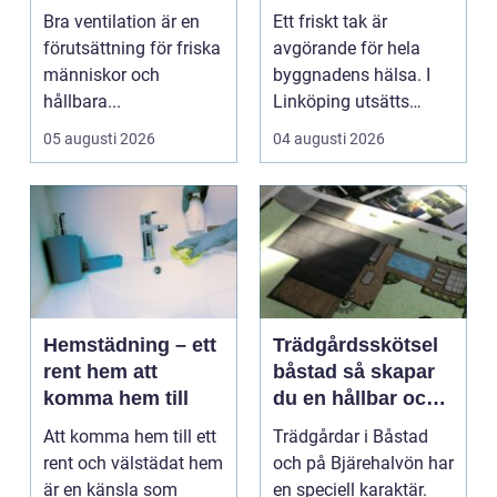
fastighetsägare
brf och företag
Bra ventilation är en
Ett friskt tak är
friskare och mer
förutsättning för friska
avgörande för hela
energieffektiva
människor och
byggnadens hälsa. I
byggnader
hållbara...
Linköping utsätts
taken för stora
05 augusti 2026
04 augusti 2026
temperatu...
Hemstädning – ett
Trädgårdsskötsel
rent hem att
båstad så skapar
komma hem till
du en hållbar och
vacker trädgård på
Att komma hem till ett
Trädgårdar i Båstad
bjäre
rent och välstädat hem
och på Bjärehalvön har
är en känsla som
en speciell karaktär.