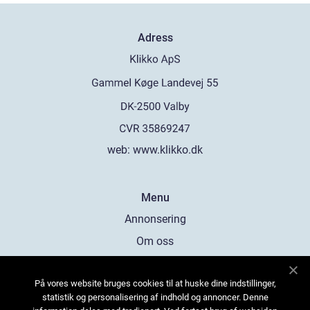
Adress
web:
www.klikko.dk
Menu
Annonsering
Om oss
Cookies
På vores website bruges cookies til at huske dine indstillinger,
Kontakta oss
statistik og personalisering af indhold og annoncer. Denne
Sitemap