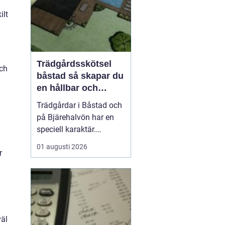
ilt
Trädgårdsskötsel
och
båstad så skapar du
en hållbar och
vacker trädgård på
Trädgårdar i Båstad och
bjäre
på Bjärehalvön har en
speciell karaktär.
Kombinationen av
01 augusti 2026
r
närheten till havet, de
öppna fälten och
skyddade lägen gör att
många vill skapa gröna
rum som både är vackra
och lättskötta. Samtidigt
väl