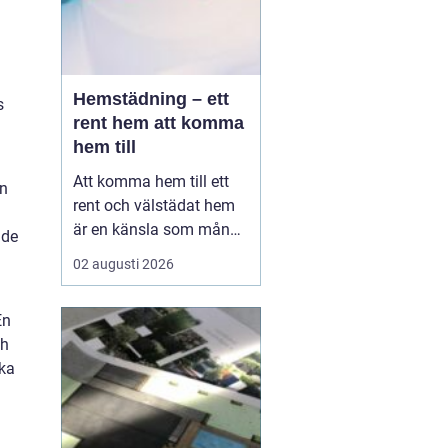
Hemstädning – ett
s
rent hem att komma
hem till
Att komma hem till ett
en
rent och välstädat hem
är en känsla som många
 de
värdesätter högt. I en
02 augusti 2026
hektisk storstadsmiljö
som Stockholm kan det
En
dock vara svårt att få
ch
tiden att räcka till fö...
ika