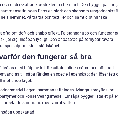
 och underskattade produkterna i hemmet. Den bygger på linolj
 sammansättningen finns en stark och skonsam rengöringskraft
 hela hemmet, vårda trä och textilier och samtidigt minska
t ofta om doft och snabb effekt. Få stannar upp och funderar p
 skiljer sig linsåpan tydligt. Den är baserad på förnybar råvara,
era specialprodukter i städskåpet.
varför den fungerar så bra
örtvålas med hjälp av lut. Resultatet blir en såpa med hög halt
omvandlas till såpa får den en speciell egenskap: den löser fett 
ll mot underlaget.
öringsmedel ligger i sammansättningen. Många sprayflaskor
a parfymer och konserveringsmedel. Linsåpa bygger i stället på e
ljan arbetar tillsammans med varmt vatten.
insåpa uppskattad: