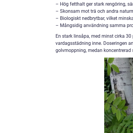
– Hög fetthalt ger stark rengöring, sä
– Skonsam mot trä och andra naturma
– Biologiskt nedbrytbar, vilket minsk
– Mångsidig användning samma produ
En stark linsåpa, med minst cirka 30 p
vardagsstädning inne. Doseringen anp
golvmoppning, medan koncentrerad s