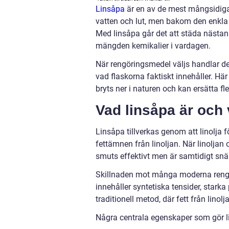
Linsåpa
är en av de mest mångsidiga
vatten och lut, men bakom den enkla
Med linsåpa går det att städa nästan
mängden kemikalier i vardagen.
När rengöringsmedel väljs handlar de
vad flaskorna faktiskt innehåller. Här
bryts ner i naturen och kan ersätta fl
Vad linsåpa är och 
Linsåpa tillverkas genom att linolja f
fettämnen från linoljan. När linoljan 
smuts effektivt men är samtidigt snä
Skillnaden mot många moderna reng
innehåller syntetiska tensider, stark
traditionell metod, där fett från lino
Några centrala egenskaper som gör l