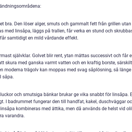
nvändningsområdena:
t bra. Den löser alger, smuts och gammalt fett från grillen utan
das med linsåpa, läggs på trallen, får verka en stund och skrubba
 får samtidigt en mild vårdande effekt.
mast självklar. Golvet blir rent, ytan mättas successivt och får 
 att skura med ganska varmt vatten och en kraftig borste, särskilt
ven moderna trägolv kan moppas med svag såplösning, så länge
ål såpa.
ksluckor och smutsiga bänkar brukar ge vika snabbt för linsåpa. 
gt. I badrummet fungerar den till handfat, kakel, duschväggar o
 linsåpa kombineras med ättika, men då används de helst vid ol
era varandra.