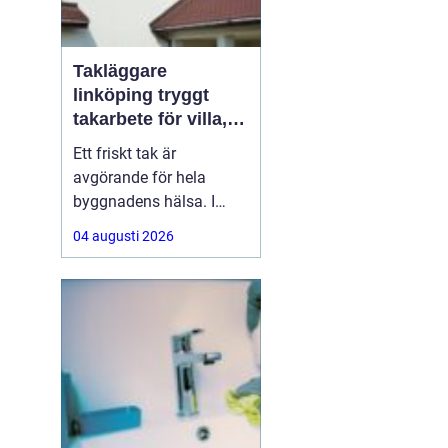
Takläggare
linköping tryggt
takarbete för villa,
brf och företag
Ett friskt tak är
avgörande för hela
byggnadens hälsa. I
Linköping utsätts taken
04 augusti 2026
för stora
temperaturskillnader,
kraftiga regn och tunga
snölaster. När taket
börjar åldras kan små
skador snabbt växa till
dyra fuktproblem. Att
anlita en erfaren