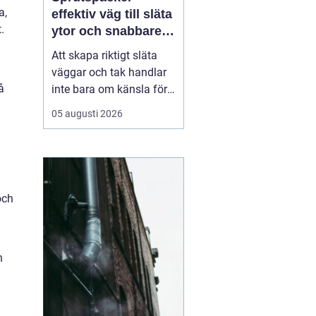
a,
effektiv väg till släta
.
ytor och snabbare
arbete
Att skapa riktigt släta
väggar och tak handlar
å
inte bara om känsla för
finish. Valet av metod
05 augusti 2026
och material påverkar
både arbetsmiljö,
tidsåtgång och
slutresultat. Här
kommer
Sprutspackel in
som ett
och
mo...
n