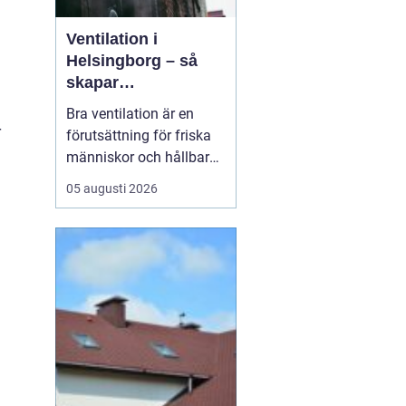
Ventilation i
Helsingborg – så
skapar
fastighetsägare
Bra ventilation är en
friskare och mer
r
förutsättning för friska
energieffektiva
människor och hållbara
byggnader
byggnader. I en kuststad
05 augusti 2026
som Helsingborg, med
fuktigt klimat, varierande
temperaturer och många
äldre fastigheter, märks
skillnaden e...