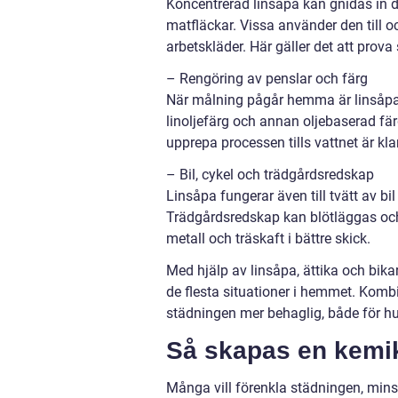
Koncentrerad linsåpa kan gnidas in dire
matfläckar. Vissa använder den till o
arbetskläder. Här gäller det att pro
– Rengöring av penslar och färg
När målning pågår hemma är linsåpa et
linoljefärg och annan oljebaserad fä
upprepa processen tills vattnet är klar
– Bil, cykel och trädgårdsredskap
Linsåpa fungerar även till tvätt av bil 
Trädgårdsredskap kan blötläggas och 
metall och träskaft i bättre skick.
Med hjälp av linsåpa, ättika och bik
de flesta situationer i hemmet. Komb
städningen mer behaglig, både för hu
Så skapas en kemik
Många vill förenkla städningen, mins