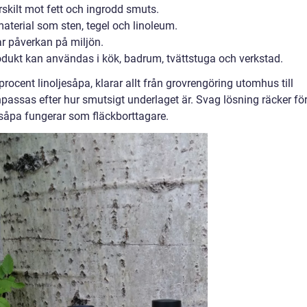
rskilt mot fett och ingrodd smuts.
terial som sten, tegel och linoleum.
ar påverkan på miljön.
kt kan användas i kök, badrum, tvättstuga och verkstad.
rocent linoljesåpa, klarar allt från grovrengöring utomhus till
assas efter hur smutsigt underlaget är. Svag lösning räcker fö
åpa fungerar som fläckborttagare.