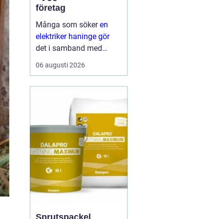
företag
Många som söker
en
elektriker haninge gör
det i samband med
renovering,
06 augusti 2026
nybyggnation eller när
något plötsligt slutar
fungera. El är en
självklar del av
vardagen, men samtidigt
ett område där sm...
Sprutspackel