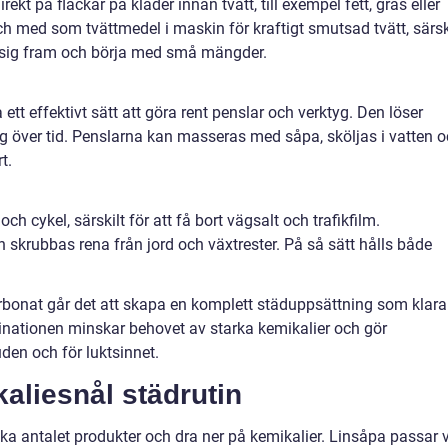
kt på fläckar på kläder innan tvätt, till exempel fett, gräs eller
ch med som tvättmedel i maskin för kraftigt smutsad tvätt, särsk
va sig fram och börja med små mängder.
t effektivt sätt att göra rent penslar och verktyg. Den löser
rg över tid. Penslarna kan masseras med såpa, sköljas i vatten 
t.
och cykel, särskilt för att få bort vägsalt och trafikfilm.
skrubbas rena från jord och växtrester. På så sätt hålls både
arbonat går det att skapa en komplett städuppsättning som klara
inationen minskar behovet av starka kemikalier och gör
den och för luktsinnet.
aliesnål städrutin
ka antalet produkter och dra ner på kemikalier. Linsåpa passar 