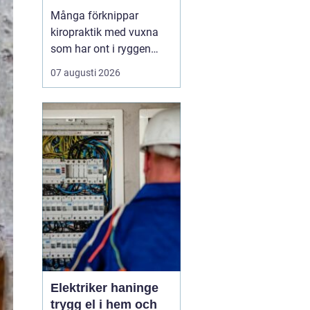
Många förknippar
kiropraktik med vuxna
som har ont i ryggen
eller nacken. Men barns
07 augusti 2026
kroppar är i ständig
utveckling och utsätts
för påfrestningar från
graviditet och
förlossning, fall i
lekparken, snabb tillväxt
och ibland hård
idrottsträning. Därför...
Elektriker haninge
trygg el i hem och