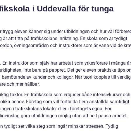
afikskola i Uddevalla för tunga
r trygg eleven känner sig under utbildningen och hur väl förbere
eg är att titta på trafikskolans inriktning. En skola som är tydligt
a fordon, övningsområden och instruktörer som är vana vid de kra
ll. En instruktör som själv har arbetat som yrkesförare i många år
erkligheten, inte bara på pappret. Det ger eleven praktiska tips 
ill bemötande av kunder och kollegor. När teori kopplas till verkli
gare och mer hållbar.
iktig faktor. En trafikskola som erbjuder både intensivkurser och
lika behov. Företag som vill fortbilda flera anställda samtidigt
gen i trafikskolans lokaler eller i företagets egna. För
ineinslag göra utbildningen möjlig utan att helt pausa arbetet.
 tydligt ser vilka steg som ingår minskar stressen. Tydlig