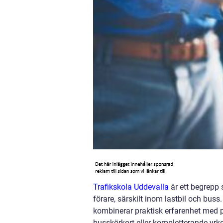
Trafikskola Uddevalla
är ett begrepp 
förare, särskilt inom lastbil och bus
kombinerar praktisk erfarenhet med p
busskörkort eller kompletterande yrk