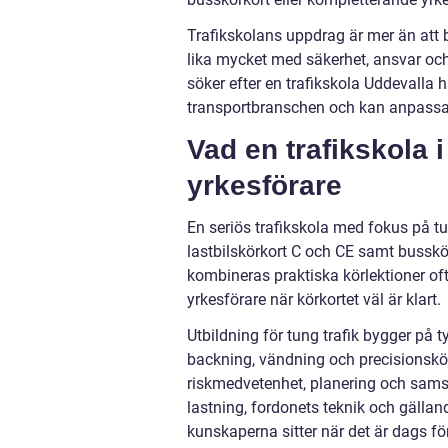
Trafikskolans uppdrag är mer än att b
lika mycket med säkerhet, ansvar o
söker efter en trafikskola Uddevalla 
transportbranschen och kan anpassa 
Vad en trafikskola 
yrkesförare
En seriös trafikskola med fokus på tun
lastbilskörkort C och CE samt bussk
kombineras praktiska körlektioner of
yrkesförare när körkortet väl är klart.
Utbildning för tung trafik bygger på
backning, vändning och precisionskör
riskmedvetenhet, planering och samsp
lastning, fordonets teknik och gällande
kunskaperna sitter när det är dags för