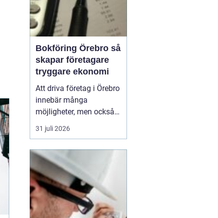
Bokföring Örebro så
skapar företagare
tryggare ekonomi
Att driva företag i Örebro
innebär många
möjligheter, men också
ett tydligt ansvar:
31 juli 2026
ekonomin måste vara i
ordning.
Bokföring
örebro handlar inte
bara
om att följa lagen, utan
om att skapa k...