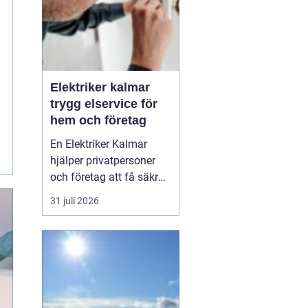
Elektriker kalmar
trygg elservice för
hem och företag
En Elektriker Kalmar
hjälper privatpersoner
och företag att få säkra,
energieffektiva och
31 juli 2026
framtidssäkra
elanläggningar. Från
mindre servicejobb i
villan till omfattande
installationer i
fastigheter och industrier