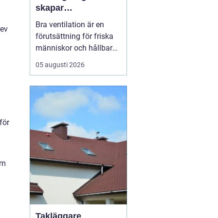
skapar
fastighetsägare
Bra ventilation är en
lev
friskare och mer
förutsättning för friska
energieffektiva
människor och hållbara
byggnader
byggnader. I en kuststad
05 augusti 2026
som Helsingborg, med
fuktigt klimat, varierande
temperaturer och många
äldre fastigheter, märks
skillnaden e...
för
om
Takläggare