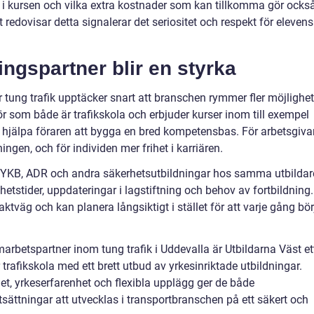
 i kursen och vilka extra kostnader som kan tillkomma gör ocks
t redovisar detta signalerar det seriositet och respekt för elevens
ingspartner blir en styrka
 tung trafik upptäcker snart att branschen rymmer fler möjlighet
ör som både är trafikskola och erbjuder kurser inom till exempel
 hjälpa föraren att bygga en bred kompetensbas. För arbetsgiva
ingen, och för individen mer frihet i karriären.
 YKB, ADR och andra säkerhetsutbildningar hos samma utbildar
ighetstider, uppdateringar i lagstiftning och behov av fortbildning.
aktväg och kan planera långsiktigt i stället för att varje gång bör
arbetspartner inom tung trafik i Uddevalla är Utbildarna Väst et
rafikskola med ett brett utbud av yrkesinriktade utbildningar.
t, yrkeserfarenhet och flexibla upplägg ger de både
sättningar att utvecklas i transportbranschen på ett säkert och