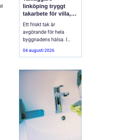
el
linköping tryggt
takarbete för villa,
brf och företag
Ett friskt tak är
avgörande för hela
byggnadens hälsa. I
Linköping utsätts taken
04 augusti 2026
för stora
temperaturskillnader,
kraftiga regn och tunga
snölaster. När taket
börjar åldras kan små
skador snabbt växa till
dyra fuktproblem. Att
anlita en erfaren