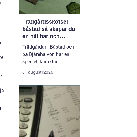
å
Trädgårdsskötsel
båstad så skapar du
en hållbar och
er
vacker trädgård på
Trädgårdar i Båstad och
bjäre
på Bjärehalvön har en
re
speciell karaktär.
Kombinationen av
01 augusti 2026
e
närheten till havet, de
öppna fälten och
ja
skyddade lägen gör att
många vill skapa gröna
rum som både är vackra
t
och lättskötta. Samtidigt
kan klimatet vara
utmanande med ...