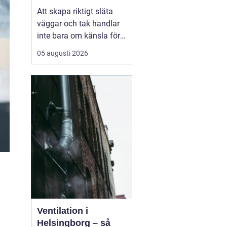
arbete
Att skapa riktigt släta
väggar och tak handlar
inte bara om känsla för
finish. Valet av metod
05 augusti 2026
och material påverkar
både arbetsmiljö,
tidsåtgång och
slutresultat. Här
kommer
Sprutspackel in
som ett
mo...
Ventilation i
Helsingborg – så