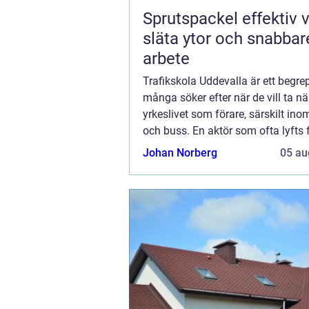
Sprutspackel effektiv väg till
släta ytor och snabbar
arbete
Trafikskola Uddevalla är ett begr
många söker efter när de vill ta nä
yrkeslivet som förare, särskilt inom
och buss. En aktör som ofta lyfts 
området är Utbildarna V&a...
Johan Norberg
05 au