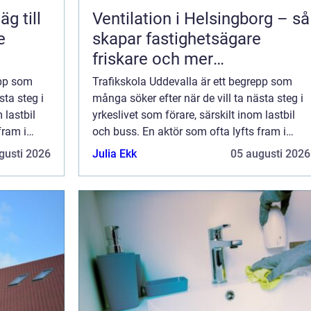
Ventilation i Helsingborg – så
e
skapar fastighetsägare
friskare och mer
energieffektiva byggnader
epp som
Trafikskola Uddevalla är ett begrepp som
sta steg i
många söker efter när de vill ta nästa steg i
 lastbil
yrkeslivet som förare, särskilt inom lastbil
fram i
och buss. En aktör som ofta lyfts fram i
området är Utbildarna V&a...
gusti 2026
Julia Ekk
05 augusti 2026