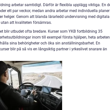
ing arbetar samtidigt. Därför är flexibla upplägg viktiga. En d
under ett par veckor, medan andra arbetar med individuella planer
ller helger. Genom att blanda lärarledd undervisning med digitala
utan att kvaliteten försämras.
t blir utbudet ofta bredare. Kurser som YKB fortbildning 35
kerhetsutbildningar inom till exempel första hjälpen, heta arbeten
hålla sina behörigheter och öka sin anställningsbarhet. En
urser blir på så vis en långsiktig partner i yrkeslivet snarare än