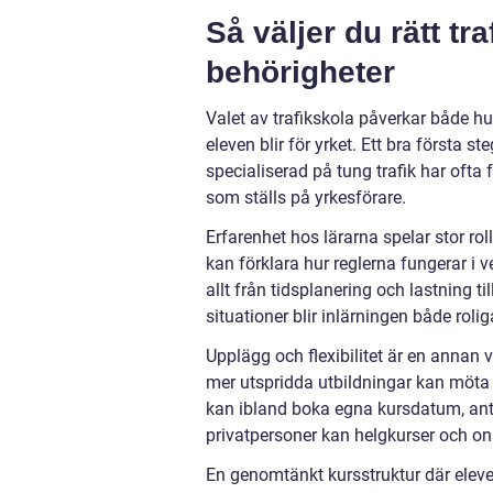
Så väljer du rätt tr
behörigheter
Valet av trafikskola påverkar både hu
eleven blir för yrket. Ett bra första st
specialiserad på tung trafik har oft
som ställs på yrkesförare.
Erfarenhet hos lärarna spelar stor ro
kan förklara hur reglerna fungerar i v
allt från tidsplanering och lastning t
situationer blir inlärningen både roli
Upplägg och flexibilitet är en annan v
mer utspridda utbildningar kan möta o
kan ibland boka egna kursdatum, antin
privatpersoner kan helgkurser och onl
En genomtänkt kursstruktur där eleven