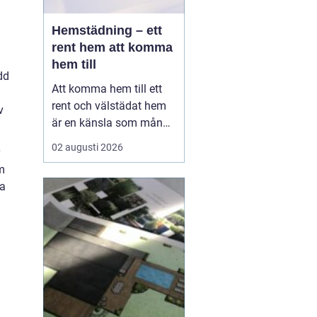
Hemstädning – ett
rent hem att komma
hem till
dd
Att komma hem till ett
rent och välstädat hem
v
är en känsla som många
värdesätter högt. I en
02 augusti 2026
hektisk storstadsmiljö
om
som Stockholm kan det
ga
dock vara svårt att få
tiden att räcka till fö...