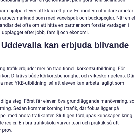
ara hjälpa elever att klara ett prov. En modern utbildare arbetar
ch arbetsmarknad som med växelspak och backspeglar. När en e
handlar det ofta om att hitta en partner som förstår vardagen i
upplägget efter jobb, familj och ekonomi.
i Uddevalla kan erbjuda blivande
g trafik erbjuder mer än traditionell körkortsutbildning. För
örkort D krävs både körkortsbehörighet och yrkeskompetens. Där
ta med YKB-utbildning, så att eleven kan arbeta lagligt som
 tydliga steg. Först får eleven öva grundläggande manövrering, s
ning. Sedan kommer körning i trafik, där fokus ligger på
el med andra trafikanter. Slutligen fördjupas kunskapen kring
 regler. En bra trafikskola varvar teori och praktik så att
 prov.