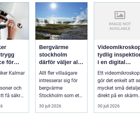
ker
Bergvärme
Videomikrosko
g
stockholm
tydlig inspektio
ce för
därför väljer allt
i en digital
h företag
fler denna
vardag
riker Kalmar
Allt fler villaägare
Ett videomikroskop
uppvärmning
intresserar sig för
gör det enkelt att s
rsoner och
bergvärme
mycket små detalje
tt få säkra,
Stockholm som ett
direkt på en skärm, 
fektiva och
sätt att få lägre
stället för genom...
26
30 juli 2026
30 juli 2026
ä...
uppvärmningsk...