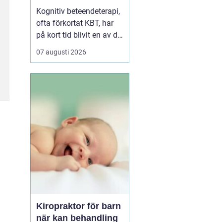
vardagen
Kognitiv beteendeterapi,
ofta förkortat KBT, har
på kort tid blivit en av de
mest använda
07 augusti 2026
behandlingsmetoderna
inom psykisk hälsa i
Sverige. Inte minst i
Västerås söker allt fler
hjälp för stress, ångest,
nedstämdhet och
relationsproblem. När
människ...
Kiropraktor för barn
när kan behandling