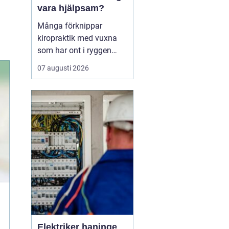
vara hjälpsam?
Många förknippar
kiropraktik med vuxna
som har ont i ryggen
eller nacken. Men barns
07 augusti 2026
kroppar är i ständig
utveckling och utsätts
för påfrestningar från
graviditet och
förlossning, fall i
lekparken, snabb tillväxt
och ibland hård
idrottsträning. Därför...
Elektriker haninge