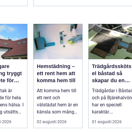
gare
Hemstädning –
Trädgårdssköts
ryggt
ett rent hem att
el båstad så
te för
komma hem till
skapar du en
rf och
hållbar och
 tak är
Att komma hem till
Trädgårdar i Båsta
vacker trädgård
e för hela
ett rent och
och på Bjärehalvön
på bjäre
ns hälsa. I
välstädat hem är en
har en speciell
g utsätts
känsla som många
karaktär.
 stora
v&aum...
Kombinationen av
i 2026
02 augusti 2026
01 augusti 2026
u...
närheten till have...