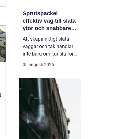
Sprutspackel
effektiv väg till släta
ytor och snabbare
arbete
Att skapa riktigt släta
väggar och tak handlar
inte bara om känsla för
finish. Valet av metod
05 augusti 2026
och material påverkar
både arbetsmiljö,
tidsåtgång och
slutresultat. Här
kommer
d
Sprutspackel in
som ett
mo...