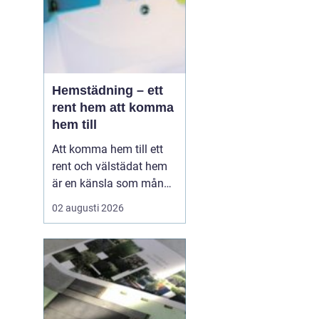
Hemstädning – ett
rent hem att komma
hem till
Att komma hem till ett
rent och välstädat hem
är en känsla som många
värdesätter högt. I en
02 augusti 2026
hektisk storstadsmiljö
som Stockholm kan det
dock vara svårt att få
tiden att räcka till fö...