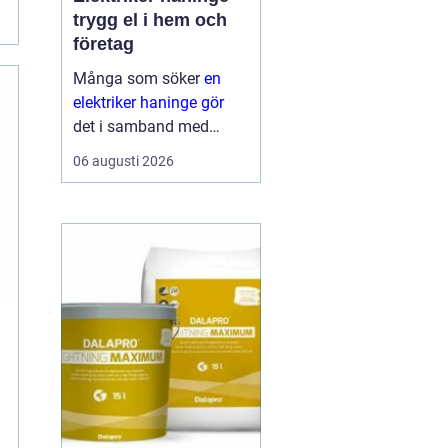
trygg el i hem och
företag
Många som söker
en
elektriker haninge gör
det i samband med
renovering,
06 augusti 2026
nybyggnation eller när
något plötsligt slutar
fungera. El är en
självklar del av
vardagen, men samtidigt
ett område där sm...