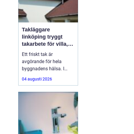
Takläggare
linköping tryggt
takarbete för villa,
brf och företag
Ett friskt tak är
avgörande för hela
byggnadens hälsa. I
Linköping utsätts taken
04 augusti 2026
för stora
temperaturskillnader,
kraftiga regn och tunga
snölaster. När taket
börjar åldras kan små
skador snabbt växa till
dyra fuktproblem. Att
anlita en erfaren