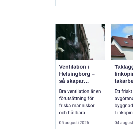
Ventilation i
Takläg
Helsingborg –
linköping t
så skapar
takarbe
fastighetsägare
villa, b
Bra ventilation är en
Ett friskt
friskare och mer
företag
förutsättning för
avgörand
energieffektiva
friska människor
byggnade
byggnader
och hållbara...
Linköpin
taken för
05 augusti 2026
04 august
temperat