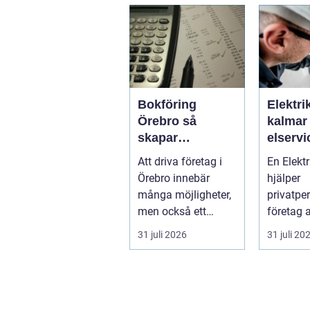
Bokföring
Elektri
Örebro så
kalmar tryg
skapar
elservi
företagare
hem oc
Att driva företag i
En Elekt
tryggare
Örebro innebär
hjälper
ekonomi
många möjligheter,
privatpe
men också ett
företag a
tydligt ansvar:
energief
31 juli 2026
31 juli 20
ekonomin måste v...
framtidss