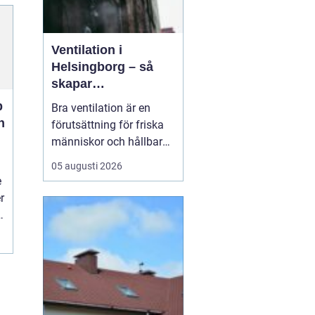
Ventilation i
Helsingborg – så
skapar
fastighetsägare
p
Bra ventilation är en
friskare och mer
n
förutsättning för friska
energieffektiva
människor och hållbara
byggnader
byggnader. I en kuststad
05 augusti 2026
som Helsingborg, med
e
fuktigt klimat, varierande
r
temperaturer och många
i
äldre fastigheter, märks
skillnaden e...