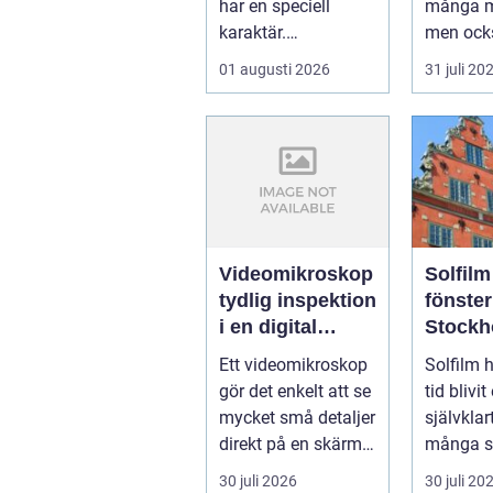
har en speciell
många mö
karaktär.
men ocks
Kombinationen av
tydligt a
01 augusti 2026
31 juli 20
närheten till have...
ekonomin
Videomikroskop
Solfilm
tydlig inspektion
fönster
i en digital
Stockh
vardag
svalare
Ett videomikroskop
Solfilm h
trygga
gör det enkelt att se
tid blivit 
mer pri
mycket små detaljer
självklar
inomhu
direkt på en skärm, i
många s
stället för genom...
arbeta...
30 juli 2026
30 juli 20