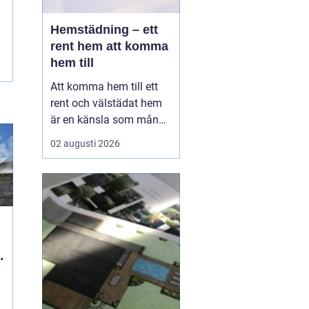
Hemstädning – ett
rent hem att komma
hem till
Att komma hem till ett
rent och välstädat hem
är en känsla som många
värdesätter högt. I en
02 augusti 2026
hektisk storstadsmiljö
som Stockholm kan det
dock vara svårt att få
tiden att räcka till fö...