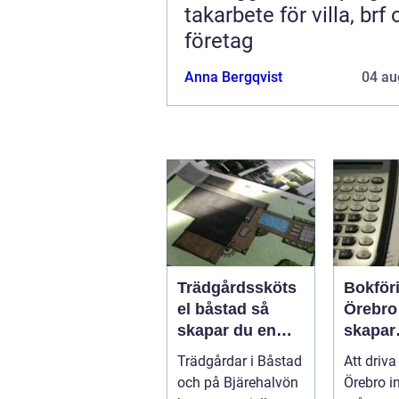
takarbete för villa, brf
företag
Anna Bergqvist
04 au
Trädgårdssköts
Bokför
el båstad så
Örebro s
skapar du en
skapar
hållbar och
företag
Trädgårdar i Båstad
Att driva
vacker trädgård
trygga
och på Bjärehalvön
Örebro i
på bjäre
ekono