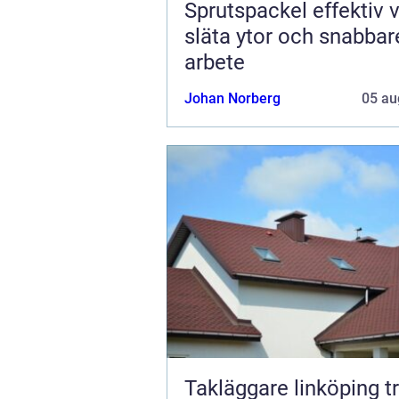
Sprutspackel effektiv väg till
släta ytor och snabbar
arbete
Johan Norberg
05 au
Takläggare linköping tryggt