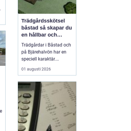
Trädgårdsskötsel
båstad så skapar du
en hållbar och
vacker trädgård på
Trädgårdar i Båstad och
bjäre
på Bjärehalvön har en
speciell karaktär.
Kombinationen av
01 augusti 2026
närheten till havet, de
öppna fälten och
skyddade lägen gör att
många vill skapa gröna
rum som både är vackra
och lättskötta. Samtidigt
e
kan klimatet vara
utmanande med ...