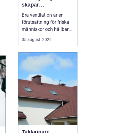
skapar
fastighetsägare
Bra ventilation är en
friskare och mer
förutsättning för friska
energieffektiva
människor och hållbara
byggnader
byggnader. I en kuststad
05 augusti 2026
som Helsingborg, med
fuktigt klimat, varierande
temperaturer och många
äldre fastigheter, märks
skillnaden e...
Takläggare