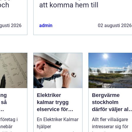
 och
att komma hem till
gusti 2026
admin
02 augusti 2026
ing
Elektriker
Bergvärme
å
kalmar trygg
stockholm
elservice för
därför väljer allt
are
hem och företag
fler denna
 företag i
En Elektriker Kalmar
Allt fler villaägare
re
uppvärmning
nnebär
hjälper
intresserar sig för
mi