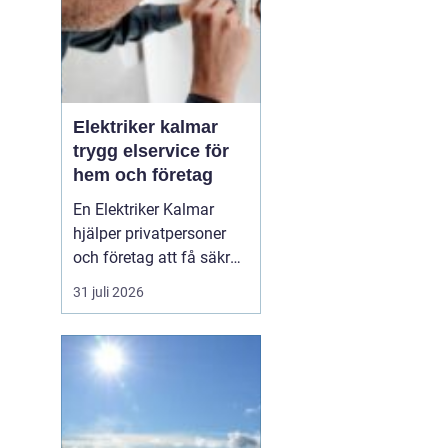
Elektriker kalmar
trygg elservice för
hem och företag
En Elektriker Kalmar
hjälper privatpersoner
och företag att få säkra,
energieffektiva och
31 juli 2026
framtidssäkra
elanläggningar. Från
mindre servicejobb i
villan till omfattande
installationer i
fastigheter och industrier