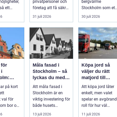
jligheter,
privatpersoner och
bergvärme
å ett
företag att få säkra,
Stockholm som ett
nsvar:
energieffektiva och
sätt att få lägre
26
31 juli 2026
30 juli 2026
 måste v...
framtidssä...
uppvärmningsk...
 för
Måla fasad i
Köpa jord så
 i
Stockholm – så
väljer du rätt
olm:
lyckas du med
matjord till
,
fasadmålning i
trädgård och
ar på kort
Att måla fasad i
Att köpa jord låter
re och
Stockholm
anläggning
ett
Stockholm är en
enkelt, men valet
vat
t val för
viktig investering för
spelar en avgörand
smiljö
om bor och
både husets
roll för hur väl
utseende o...
gräsmatta, rabatter
26
13 juli 2026
11 juli 2026