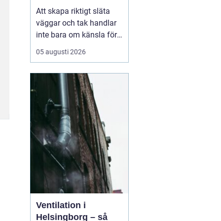
arbete
Att skapa riktigt släta
väggar och tak handlar
inte bara om känsla för
finish. Valet av metod
05 augusti 2026
och material påverkar
både arbetsmiljö,
tidsåtgång och
slutresultat. Här
kommer
Sprutspackel in
som ett
mo...
Ventilation i
Helsingborg – så