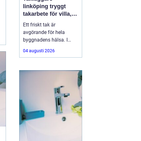
linköping tryggt
takarbete för villa,
brf och företag
Ett friskt tak är
avgörande för hela
byggnadens hälsa. I
Linköping utsätts taken
04 augusti 2026
för stora
temperaturskillnader,
kraftiga regn och tunga
snölaster. När taket
börjar åldras kan små
skador snabbt växa till
dyra fuktproblem. Att
anlita en erfaren