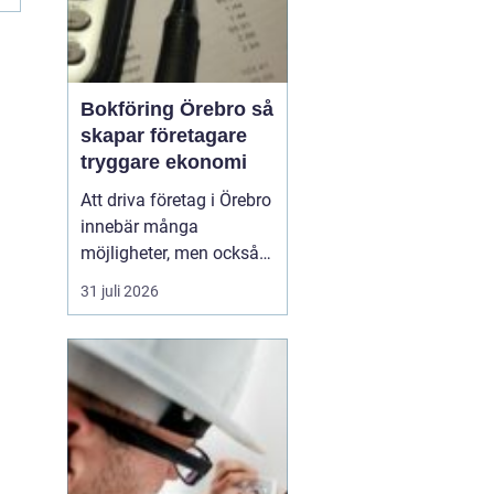
Bokföring Örebro så
skapar företagare
tryggare ekonomi
Att driva företag i Örebro
innebär många
möjligheter, men också
ett tydligt ansvar:
31 juli 2026
ekonomin måste vara i
ordning.
Bokföring
örebro handlar inte
bara
om att följa lagen, utan
om att skapa k...