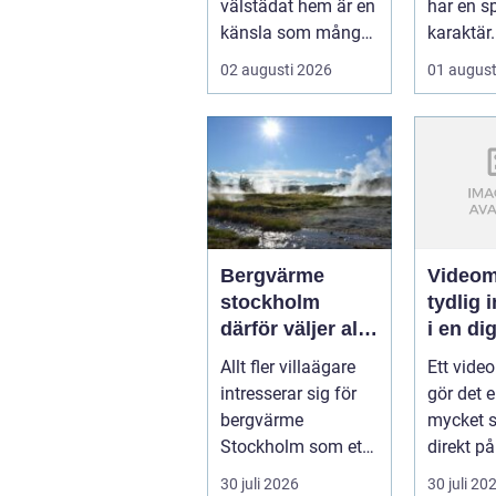
välstädat hem är en
har en sp
känsla som många
karaktär.
v&aum...
Kombina
02 augusti 2026
01 august
närheten 
Bergvärme
Videom
stockholm
tydlig 
därför väljer allt
i en dig
fler denna
vardag
Allt fler villaägare
Ett vide
uppvärmning
intresserar sig för
gör det e
bergvärme
mycket s
Stockholm som ett
direkt på
sätt att få lägre
stället f
30 juli 2026
30 juli 20