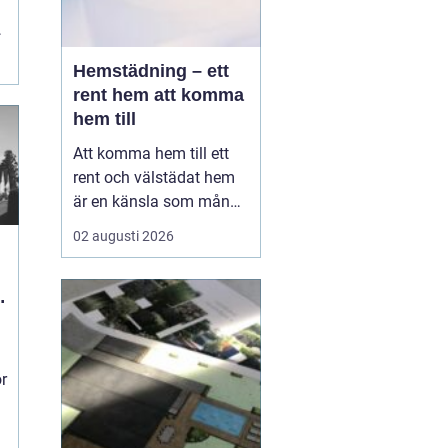
,
Hemstädning – ett
rent hem att komma
hem till
Att komma hem till ett
rent och välstädat hem
är en känsla som många
värdesätter högt. I en
02 augusti 2026
hektisk storstadsmiljö
som Stockholm kan det
dock vara svårt att få
tiden att räcka till fö...
ör