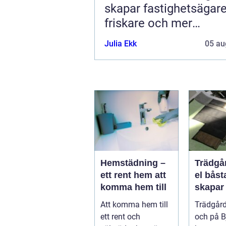
skapar fastighetsägar
friskare och mer
energieffektiva byggn
Julia Ekk
05 au
Hemstädning –
Trädgå
ett rent hem att
el båsta
komma hem till
skapar
hållbar
Att komma hem till
Trädgård
vacker
ett rent och
och på B
på bjär