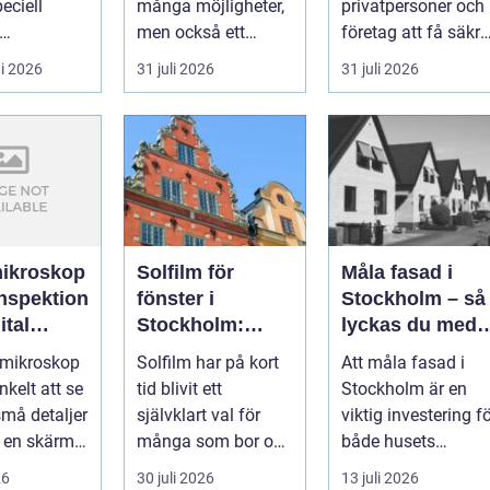
eciell
många möjligheter,
privatpersoner och
men också ett
företag att få säkra
tionen av
tydligt ansvar:
energieffektiva och
i 2026
31 juli 2026
31 juli 2026
till have...
ekonomin måste v...
framtidssä...
ikroskop
Solfilm för
Måla fasad i
inspektion
fönster i
Stockholm – så
ital
Stockholm:
lyckas du med
svalare,
fasadmålning i
omikroskop
Solfilm har på kort
Att måla fasad i
tryggare och
Stockholm
nkelt att se
tid blivit ett
Stockholm är en
mer privat
må detaljer
självklart val för
viktig investering f
inomhusmiljö
 en skärm, i
många som bor och
både husets
ör genom...
arbeta...
utseende o...
26
30 juli 2026
13 juli 2026