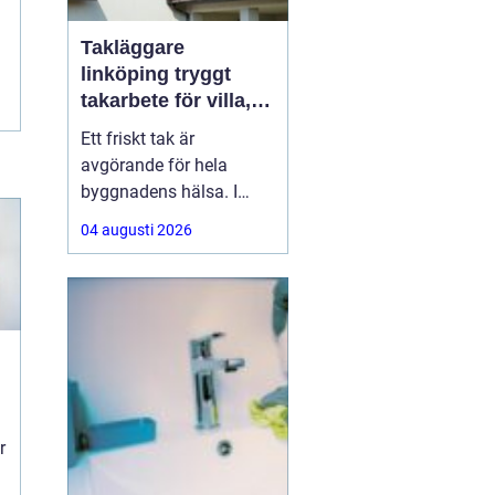
Takläggare
linköping tryggt
takarbete för villa,
brf och företag
Ett friskt tak är
avgörande för hela
byggnadens hälsa. I
Linköping utsätts taken
04 augusti 2026
för stora
temperaturskillnader,
kraftiga regn och tunga
snölaster. När taket
börjar åldras kan små
skador snabbt växa till
dyra fuktproblem. Att
anlita en erfaren
g
r