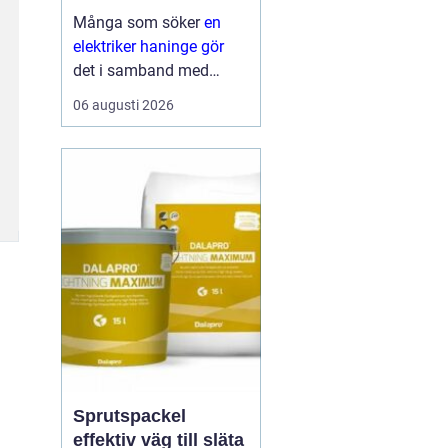
Många som söker
en
elektriker haninge gör
det i samband med
renovering,
06 augusti 2026
nybyggnation eller när
något plötsligt slutar
fungera. El är en
självklar del av
vardagen, men samtidigt
ett område där sm...
Sprutspackel
effektiv väg till släta