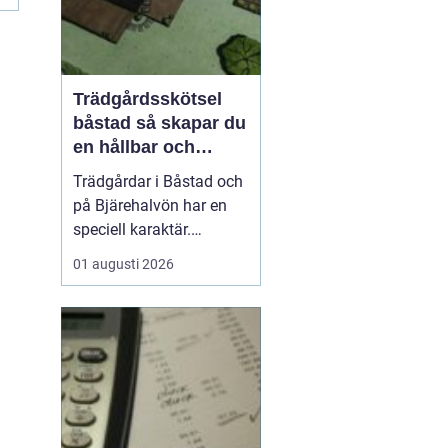
Trädgårdsskötsel
båstad så skapar du
en hållbar och
vacker trädgård på
Trädgårdar i Båstad och
bjäre
på Bjärehalvön har en
speciell karaktär.
Kombinationen av
01 augusti 2026
närheten till havet, de
öppna fälten och
skyddade lägen gör att
många vill skapa gröna
rum som både är vackra
och lättskötta. Samtidigt
kan klimatet vara
utmanande med ...