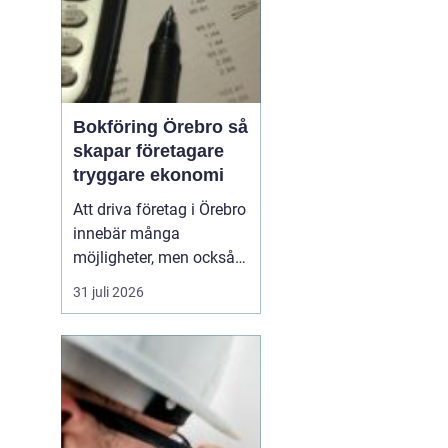
Bokföring Örebro så
skapar företagare
tryggare ekonomi
Att driva företag i Örebro
innebär många
möjligheter, men också
ett tydligt ansvar:
31 juli 2026
ekonomin måste vara i
ordning.
Bokföring
örebro handlar inte
bara
om att följa lagen, utan
om att skapa k...