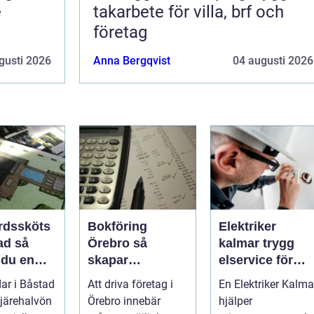
e
takarbete för villa, brf och
företag
ader
gusti 2026
Anna Bergqvist
04 augusti 2026
rdssköts
Bokföring
Elektriker
d så
Örebro så
kalmar trygg
 du en
skapar
elservice för
 och
företagare
hem och företa
ar i Båstad
Att driva företag i
En Elektriker Kalma
 trädgård
tryggare
järehalvön
Örebro innebär
hjälper
e
ekonomi