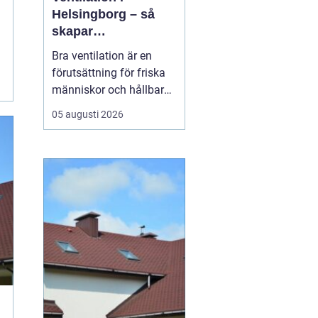
Helsingborg – så
skapar
fastighetsägare
Bra ventilation är en
friskare och mer
förutsättning för friska
energieffektiva
människor och hållbara
byggnader
byggnader. I en kuststad
05 augusti 2026
som Helsingborg, med
fuktigt klimat, varierande
temperaturer och många
äldre fastigheter, märks
skillnaden e...