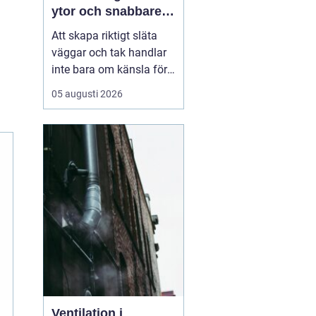
ytor och snabbare
arbete
Att skapa riktigt släta
väggar och tak handlar
inte bara om känsla för
finish. Valet av metod
05 augusti 2026
och material påverkar
både arbetsmiljö,
tidsåtgång och
slutresultat. Här
kommer
Sprutspackel in
som ett
mo...
Ventilation i