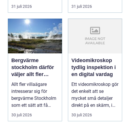
ekonomin måste v...
och framtidssä...
31 juli 2026
31 juli 2026
Bergvärme
Videomikroskop
stockholm därför
tydlig inspektion i
väljer allt fler
en digital vardag
denna
Allt fler villaägare
Ett videomikroskop gör
uppvärmning
intresserar sig för
det enkelt att se
bergvärme Stockholm
mycket små detaljer
som ett sätt att få
direkt på en skärm, i
lägre uppvärmningsk...
stället för genom...
30 juli 2026
30 juli 2026