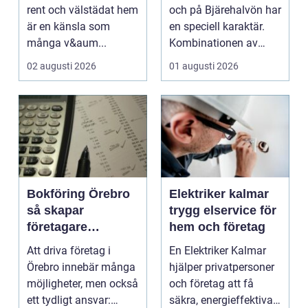
bjäre
rent och välstädat hem
och på Bjärehalvön har
är en känsla som
en speciell karaktär.
många v&aum...
Kombinationen av
närheten till have...
02 augusti 2026
01 augusti 2026
Bokföring Örebro
Elektriker kalmar
så skapar
trygg elservice för
företagare
hem och företag
tryggare ekonomi
Att driva företag i
En Elektriker Kalmar
Örebro innebär många
hjälper privatpersoner
möjligheter, men också
och företag att få
ett tydligt ansvar:
säkra, energieffektiva