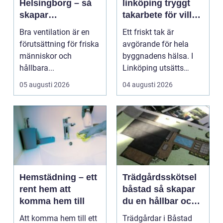
Helsingborg – så
linköping tryggt
skapar
takarbete för villa,
fastighetsägare
brf och företag
Bra ventilation är en
Ett friskt tak är
friskare och mer
förutsättning för friska
avgörande för hela
energieffektiva
människor och
byggnadens hälsa. I
byggnader
hållbara...
Linköping utsätts
taken för stora
05 augusti 2026
04 augusti 2026
temperatu...
Hemstädning – ett
Trädgårdsskötsel
rent hem att
båstad så skapar
komma hem till
du en hållbar och
vacker trädgård på
Att komma hem till ett
Trädgårdar i Båstad