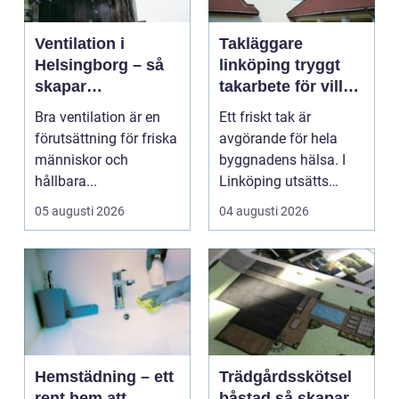
Ventilation i
Takläggare
Helsingborg – så
linköping tryggt
skapar
takarbete för villa,
fastighetsägare
brf och företag
Bra ventilation är en
Ett friskt tak är
friskare och mer
förutsättning för friska
avgörande för hela
energieffektiva
människor och
byggnadens hälsa. I
byggnader
hållbara...
Linköping utsätts
taken för stora
05 augusti 2026
04 augusti 2026
temperatu...
Hemstädning – ett
Trädgårdsskötsel
rent hem att
båstad så skapar