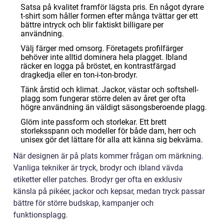
Satsa på kvalitet framför lägsta pris. En något dyrare
t-shirt som håller formen efter många tvättar ger ett
bättre intryck och blir faktiskt billigare per
användning.
Välj färger med omsorg. Företagets profilfärger
behöver inte alltid dominera hela plagget. Ibland
räcker en logga på bröstet, en kontrastfärgad
dragkedja eller en ton-i-ton-brodyr.
Tänk årstid och klimat. Jackor, västar och softshell-
plagg som fungerar större delen av året ger ofta
högre användning än väldigt säsongsberoende plagg.
Glöm inte passform och storlekar. Ett brett
storleksspann och modeller för både dam, herr och
unisex gör det lättare för alla att känna sig bekväma.
När designen är på plats kommer frågan om märkning.
Vanliga tekniker är tryck, brodyr och ibland vävda
etiketter eller patches. Brodyr ger ofta en exklusiv
känsla på pikéer, jackor och kepsar, medan tryck passar
bättre för större budskap, kampanjer och
funktionsplagg.