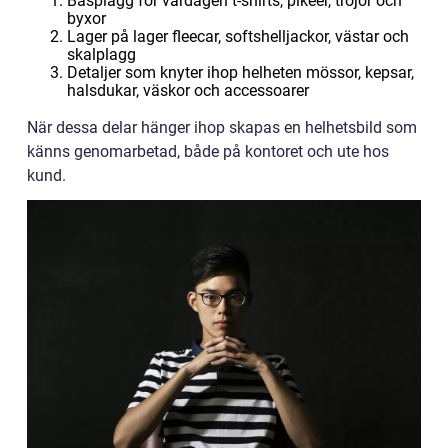
Basplagg för vardagen t-shirts, pikéer, tröjor och
byxor
Lager på lager fleecar, softshelljackor, västar och
skalplagg
Detaljer som knyter ihop helheten mössor, kepsar,
halsdukar, väskor och accessoarer
När dessa delar hänger ihop skapas en helhetsbild som
känns genomarbetad, både på kontoret och ute hos
kund.