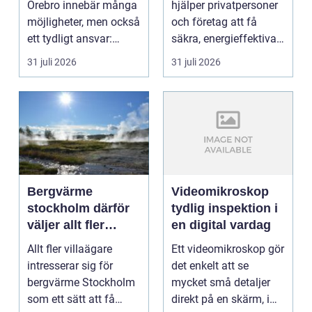
Örebro innebär många
hjälper privatpersoner
möjligheter, men också
och företag att få
ett tydligt ansvar:
säkra, energieffektiva
ekonomin måste v...
och framtidssä...
31 juli 2026
31 juli 2026
Bergvärme
Videomikroskop
stockholm därför
tydlig inspektion i
väljer allt fler
en digital vardag
denna
Allt fler villaägare
Ett videomikroskop gör
uppvärmning
intresserar sig för
det enkelt att se
bergvärme Stockholm
mycket små detaljer
som ett sätt att få
direkt på en skärm, i