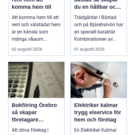
komma hem till
du en hållbar och
vacker trädgård på
Att komma hem till ett
Trädgårdar i Båstad
bjäre
rent och välstädat hem
och på Bjärehalvön har
är en känsla som
en speciell karaktär.
många v&aum...
Kombinationen av
närheten till have...
02 augusti 2026
01 augusti 2026
Bokföring Örebro
Elektriker kalmar
så skapar
trygg elservice för
företagare
hem och företag
tryggare ekonomi
Att driva företag i
En Elektriker Kalmar