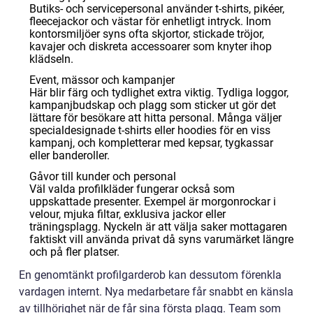
Butiks- och servicepersonal använder t-shirts, pikéer,
fleecejackor och västar för enhetligt intryck. Inom
kontorsmiljöer syns ofta skjortor, stickade tröjor,
kavajer och diskreta accessoarer som knyter ihop
klädseln.
Event, mässor och kampanjer
Här blir färg och tydlighet extra viktig. Tydliga loggor,
kampanjbudskap och plagg som sticker ut gör det
lättare för besökare att hitta personal. Många väljer
specialdesignade t-shirts eller hoodies för en viss
kampanj, och kompletterar med kepsar, tygkassar
eller banderoller.
Gåvor till kunder och personal
Väl valda profilkläder fungerar också som
uppskattade presenter. Exempel är morgonrockar i
velour, mjuka filtar, exklusiva jackor eller
träningsplagg. Nyckeln är att välja saker mottagaren
faktiskt vill använda privat då syns varumärket längre
och på fler platser.
En genomtänkt profilgarderob kan dessutom förenkla
vardagen internt. Nya medarbetare får snabbt en känsla
av tillhörighet när de får sina första plagg. Team som