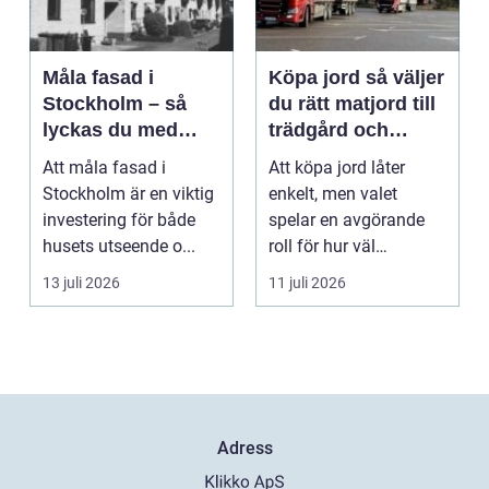
Måla fasad i
Köpa jord så väljer
Stockholm – så
du rätt matjord till
lyckas du med
trädgård och
fasadmålning i
anläggning
Att måla fasad i
Att köpa jord låter
Stockholm
Stockholm är en viktig
enkelt, men valet
investering för både
spelar en avgörande
husets utseende o...
roll för hur väl
gräsmatta, rabatter
13 juli 2026
11 juli 2026
och p...
Adress