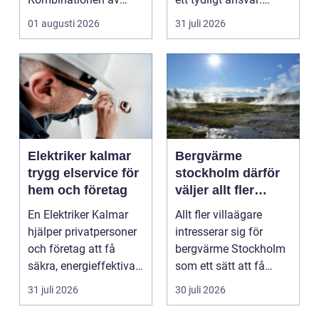
närheten till have...
ekonomin måste v...
01 augusti 2026
31 juli 2026
Elektriker kalmar
Bergvärme
trygg elservice för
stockholm därför
hem och företag
väljer allt fler
denna
En Elektriker Kalmar
Allt fler villaägare
uppvärmning
hjälper privatpersoner
intresserar sig för
och företag att få
bergvärme Stockholm
säkra, energieffektiva
som ett sätt att få
och framtidssä...
lägre uppvärmningsk...
31 juli 2026
30 juli 2026