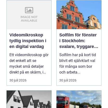
Videomikroskop
Solfilm för fönster
tydlig inspektion i
i Stockholm:
en digital vardag
svalare, tryggare
och mer privat
Ett videomikroskop gör
Solfilm har på kort tid
inomhusmiljö
det enkelt att se
blivit ett självklart val
mycket små detaljer
för många som bor
direkt på en skärm, i
och arbeta...
stället för genom...
30 juli 2026
30 juli 2026