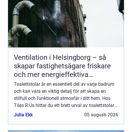
Ventilation i Helsingborg – så
skapar fastighetsägare friskare
och mer energieffektiva
byggnader
Toalettstolar är en essentiell del av varje badrum
och kan vara en viktig detalj för att skapa en
stilfull och funktionell atmosfär i ditt hem. Hos
Tiles R Us hittar du ett brett urval av toalettstolar
av hög kvalitet som passar o...
Julia Ekk
05 augusti 2026