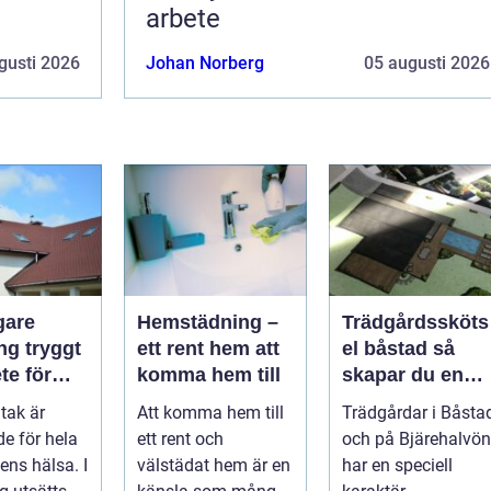
arbete
gusti 2026
Johan Norberg
05 augusti 2026
gare
Hemstädning –
Trädgårdssköts
ryggt
ett rent hem att
el båstad så
te för
komma hem till
skapar du en
rf och
hållbar och
 tak är
Att komma hem till
Trädgårdar i Båsta
vacker trädgård
e för hela
ett rent och
och på Bjärehalvön
på bjäre
ns hälsa. I
välstädat hem är en
har en speciell