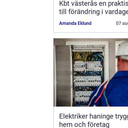
Kbt västerås en praktisk väg
till förändring i vardag
Amanda Eklund
07 au
Elektriker haninge trygg el i
hem och företag