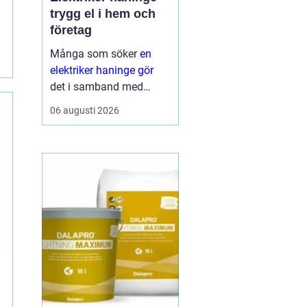
trygg el i hem och
företag
Många som söker
en
elektriker haninge gör
det i samband med
renovering,
06 augusti 2026
nybyggnation eller när
något plötsligt slutar
fungera. El är en
självklar del av
vardagen, men samtidigt
ett område där sm...