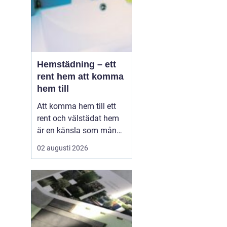
Hemstädning – ett
rent hem att komma
hem till
Att komma hem till ett
rent och välstädat hem
är en känsla som många
värdesätter högt. I en
02 augusti 2026
hektisk storstadsmiljö
som Stockholm kan det
dock vara svårt att få
tiden att räcka till fö...