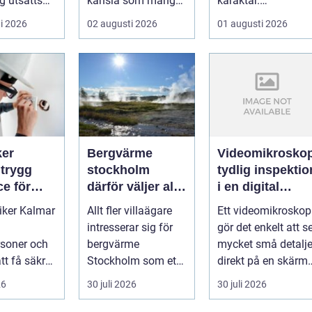
g utsätts
känsla som många
karaktär.
 stora
v&aum...
Kombinationen av
i 2026
02 augusti 2026
01 augusti 2026
u...
närheten till have...
ker
Bergvärme
Videomikrosko
g
stockholm
tydlig inspektio
ce för
därför väljer allt
i en digital
h företag
fler denna
vardag
riker Kalmar
Allt fler villaägare
Ett videomikroskop
uppvärmning
intresserar sig för
gör det enkelt att s
rsoner och
bergvärme
mycket små detalje
tt få säkra,
Stockholm som ett
direkt på en skärm, 
fektiva och
sätt att få lägre
stället för genom...
26
30 juli 2026
30 juli 2026
ä...
uppvärmningsk...