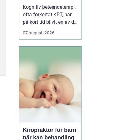
vardagen
Kognitiv beteendeterapi,
ofta förkortat KBT, har
på kort tid blivit en av de
mest använda
07 augusti 2026
behandlingsmetoderna
inom psykisk hälsa i
Sverige. Inte minst i
Västerås söker allt fler
hjälp för stress, ångest,
nedstämdhet och
relationsproblem. När
människ...
Kiropraktor för barn
när kan behandling