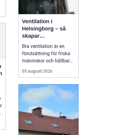
Ventilation i
Helsingborg – så
skapar
fastighetsägare
Bra ventilation är en
friskare och mer
förutsättning för friska
energieffektiva
människor och hållbara
byggnader
p
byggnader. I en kuststad
05 augusti 2026
n
som Helsingborg, med
fuktigt klimat, varierande
temperaturer och många
äldre fastigheter, märks
e
skillnaden e...
r
i