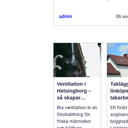
admin
06 au
Ventilation i
Takläg
Helsingborg –
linköping t
så skapar
takarbe
fastighetsägare
villa, b
Bra ventilation är en
Ett friskt
friskare och mer
företag
förutsättning för
avgörand
energieffektiva
friska människor
byggnade
byggnader