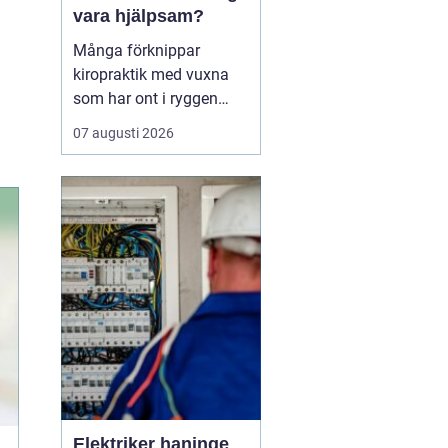
vara hjälpsam?
Många förknippar
kiropraktik med vuxna
som har ont i ryggen
eller nacken. Men barns
07 augusti 2026
kroppar är i ständig
utveckling och utsätts
för påfrestningar från
graviditet och
förlossning, fall i
lekparken, snabb tillväxt
och ibland hård
idrottsträning. Därför...
Elektriker haninge