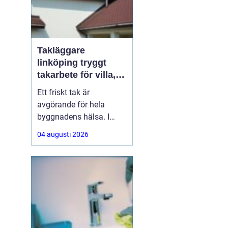
Takläggare
linköping tryggt
takarbete för villa,
brf och företag
Ett friskt tak är
avgörande för hela
byggnadens hälsa. I
Linköping utsätts taken
04 augusti 2026
för stora
temperaturskillnader,
kraftiga regn och tunga
snölaster. När taket
börjar åldras kan små
skador snabbt växa till
dyra fuktproblem. Att
anlita en erfaren