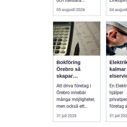
och hållbara...
Linköpin
taken för
05 augusti 2026
04 august
temperat
Bokföring
Elektri
Örebro så
kalmar tryg
skapar
elservi
företagare
hem oc
Att driva företag i
En Elekt
tryggare
Örebro innebär
hjälper
ekonomi
många möjligheter,
privatpe
men också ett
företag a
tydligt ansvar:
energief
31 juli 2026
31 juli 20
ekonomin måste v...
framtidss