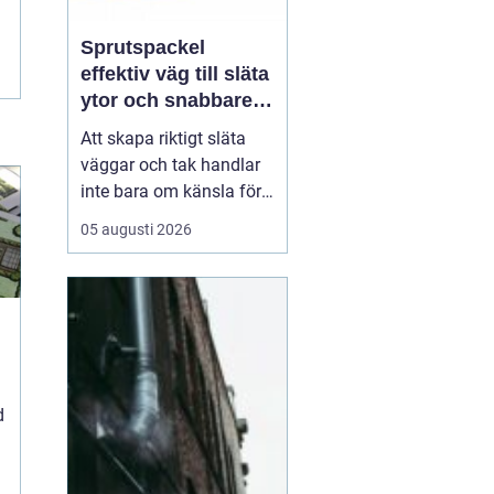
Sprutspackel
effektiv väg till släta
ytor och snabbare
arbete
Att skapa riktigt släta
väggar och tak handlar
inte bara om känsla för
finish. Valet av metod
05 augusti 2026
och material påverkar
både arbetsmiljö,
tidsåtgång och
slutresultat. Här
kommer
Sprutspackel in
som ett
mo...
d