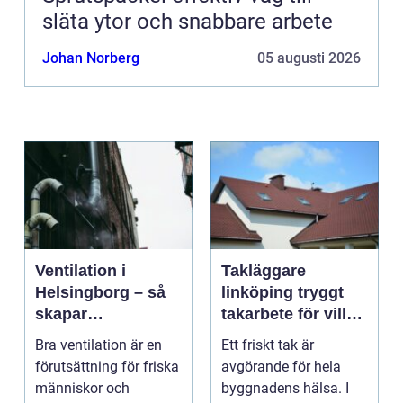
släta ytor och snabbare arbete
Johan Norberg
05 augusti 2026
Ventilation i
Takläggare
Helsingborg – så
linköping tryggt
skapar
takarbete för villa,
fastighetsägare
brf och företag
Bra ventilation är en
Ett friskt tak är
friskare och mer
förutsättning för friska
avgörande för hela
energieffektiva
människor och
byggnadens hälsa. I
byggnader