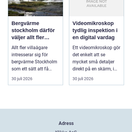
Bergvärme
Videomikroskop
stockholm därför
tydlig inspektion i
väljer allt fler
en digital vardag
denna
Allt fler villaägare
Ett videomikroskop gör
uppvärmning
intresserar sig för
det enkelt att se
bergvärme Stockholm
mycket små detaljer
som ett sätt att få
direkt på en skärm, i
lägre uppvärmningsk...
stället för genom...
30 juli 2026
30 juli 2026
Adress