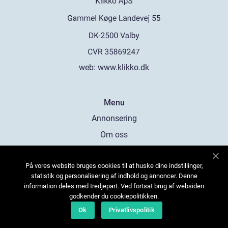
web:
www.klikko.dk
Menu
Annonsering
Om oss
Cookies
På vores website bruges cookies til at huske dine indstillinger,
Kontakta oss
statistik og personalisering af indhold og annoncer. Denne
Sitemap
information deles med tredjepart. Ved fortsat brug af websiden
godkender du cookiepolitikken.
Ok
Privatlivspolitik