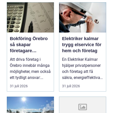
Bokföring Örebro
Elektriker kalmar
så skapar
trygg elservice för
företagare
hem och företag
tryggare ekonomi
Att driva företag i
En Elektriker Kalmar
Örebro innebär många
hjälper privatpersoner
möjligheter, men också
och företag att få
ett tydligt ansvar:
säkra, energieffektiva
ekonomin måste v...
och framtidssä...
31 juli 2026
31 juli 2026