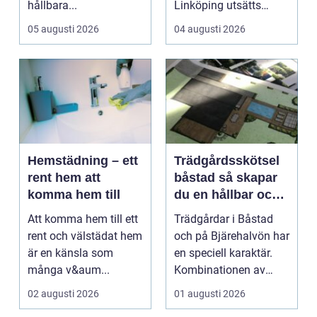
hållbara...
Linköping utsätts
taken för stora
05 augusti 2026
04 augusti 2026
temperatu...
Hemstädning – ett
Trädgårdsskötsel
rent hem att
båstad så skapar
komma hem till
du en hållbar och
vacker trädgård på
Att komma hem till ett
Trädgårdar i Båstad
bjäre
rent och välstädat hem
och på Bjärehalvön har
är en känsla som
en speciell karaktär.
många v&aum...
Kombinationen av
närheten till have...
02 augusti 2026
01 augusti 2026