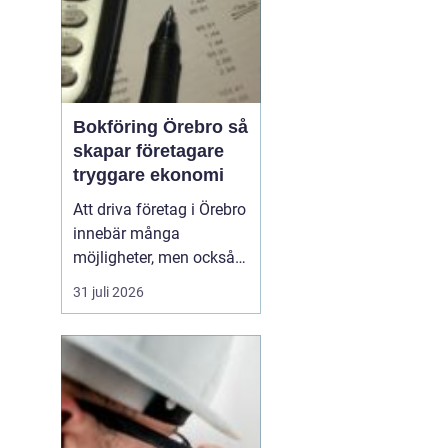
Bokföring Örebro så
skapar företagare
tryggare ekonomi
Att driva företag i Örebro
innebär många
möjligheter, men också
ett tydligt ansvar:
31 juli 2026
ekonomin måste vara i
ordning.
Bokföring
örebro handlar inte
bara
om att följa lagen, utan
om att skapa k...