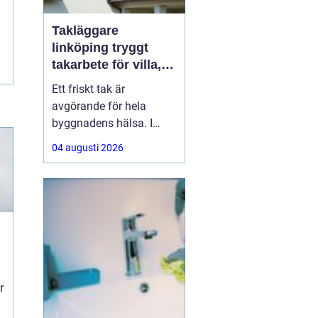
Takläggare
linköping tryggt
takarbete för villa,
brf och företag
Ett friskt tak är
avgörande för hela
byggnadens hälsa. I
Linköping utsätts taken
04 augusti 2026
för stora
temperaturskillnader,
kraftiga regn och tunga
snölaster. När taket
börjar åldras kan små
skador snabbt växa till
dyra fuktproblem. Att
anlita en erfaren
g
r