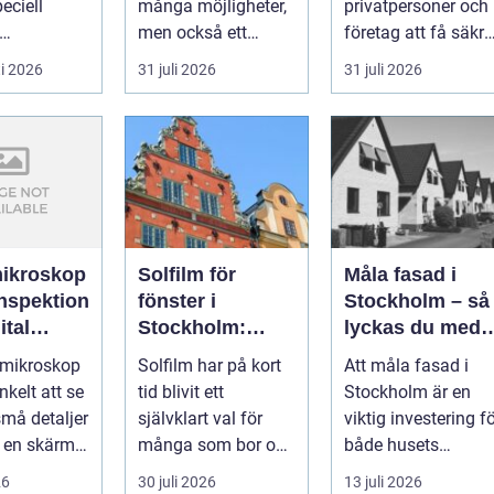
eciell
många möjligheter,
privatpersoner och
men också ett
företag att få säkra
tionen av
tydligt ansvar:
energieffektiva och
i 2026
31 juli 2026
31 juli 2026
till have...
ekonomin måste v...
framtidssä...
ikroskop
Solfilm för
Måla fasad i
inspektion
fönster i
Stockholm – så
ital
Stockholm:
lyckas du med
svalare,
fasadmålning i
omikroskop
Solfilm har på kort
Att måla fasad i
tryggare och
Stockholm
nkelt att se
tid blivit ett
Stockholm är en
mer privat
må detaljer
självklart val för
viktig investering f
inomhusmiljö
 en skärm, i
många som bor och
både husets
ör genom...
arbeta...
utseende o...
26
30 juli 2026
13 juli 2026