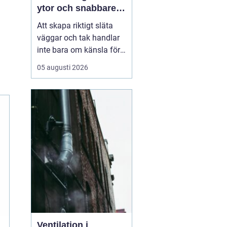
ytor och snabbare
arbete
Att skapa riktigt släta
väggar och tak handlar
inte bara om känsla för
finish. Valet av metod
05 augusti 2026
och material påverkar
både arbetsmiljö,
tidsåtgång och
slutresultat. Här
kommer
Sprutspackel in
som ett
mo...
Ventilation i