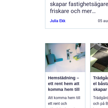
skapar fastighetsägar
friskare och mer
energieffektiva byggn
Julia Ekk
05 au
Hemstädning –
Trädgå
ett rent hem att
el båsta
komma hem till
skapar
hållbar
Att komma hem till
Trädgård
vacker
ett rent och
och på B
på bjär