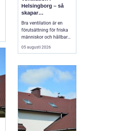
Helsingborg – så
skapar
fastighetsägare
Bra ventilation är en
friskare och mer
förutsättning för friska
energieffektiva
människor och hållbara
byggnader
byggnader. I en kuststad
05 augusti 2026
som Helsingborg, med
fuktigt klimat, varierande
temperaturer och många
äldre fastigheter, märks
skillnaden e...