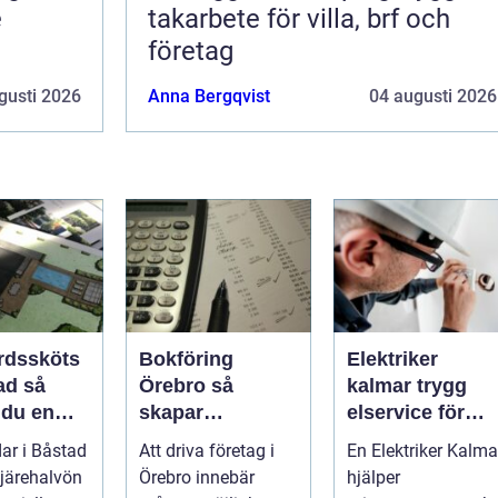
e
takarbete för villa, brf och
företag
ader
gusti 2026
Anna Bergqvist
04 augusti 2026
rdssköts
Bokföring
Elektriker
d så
Örebro så
kalmar trygg
 du en
skapar
elservice för
 och
företagare
hem och företa
ar i Båstad
Att driva företag i
En Elektriker Kalma
 trädgård
tryggare
järehalvön
Örebro innebär
hjälper
e
ekonomi