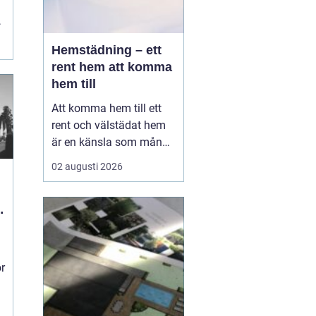
,
Hemstädning – ett
rent hem att komma
hem till
Att komma hem till ett
rent och välstädat hem
är en känsla som många
värdesätter högt. I en
02 augusti 2026
hektisk storstadsmiljö
som Stockholm kan det
dock vara svårt att få
tiden att räcka till fö...
ör