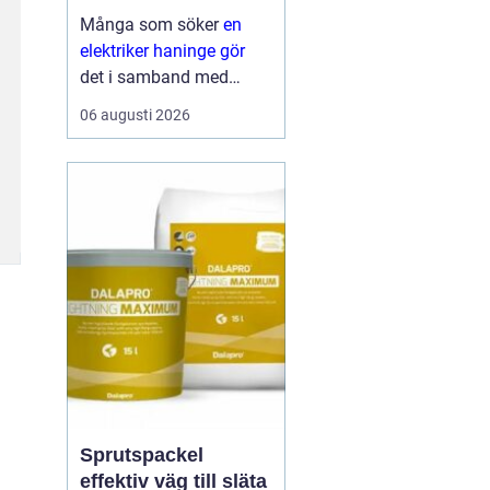
Många som söker
en
elektriker haninge gör
det i samband med
renovering,
06 augusti 2026
nybyggnation eller när
något plötsligt slutar
fungera. El är en
självklar del av
vardagen, men samtidigt
ett område där sm...
Sprutspackel
effektiv väg till släta