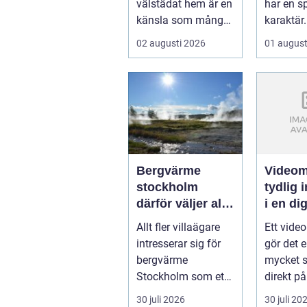
välstädat hem är en
har en sp
känsla som många
karaktär.
v&aum...
Kombina
02 augusti 2026
01 august
närheten 
Bergvärme
Videom
stockholm
tydlig 
därför väljer allt
i en dig
fler denna
vardag
Allt fler villaägare
Ett vide
uppvärmning
intresserar sig för
gör det e
bergvärme
mycket s
Stockholm som ett
direkt på
sätt att få lägre
stället f
30 juli 2026
30 juli 20