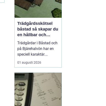
Trädgårdsskötsel
båstad så skapar du
en hållbar och
vacker trädgård på
Trädgårdar i Båstad och
bjäre
på Bjärehalvön har en
speciell karaktär.
Kombinationen av
01 augusti 2026
närheten till havet, de
öppna fälten och
skyddade lägen gör att
många vill skapa gröna
rum som både är vackra
och lättskötta. Samtidigt
kan klimatet vara
utmanande med ...