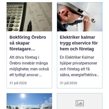
Bokföring Örebro
Elektriker kalmar
så skapar
trygg elservice för
företagare
hem och företag
tryggare ekonomi
Att driva företag i
En Elektriker Kalmar
Örebro innebär många
hjälper privatpersoner
möjligheter, men också
och företag att få
ett tydligt ansvar:
säkra, energieffektiva
ekonomin måste v...
och framtidssä...
31 juli 2026
31 juli 2026