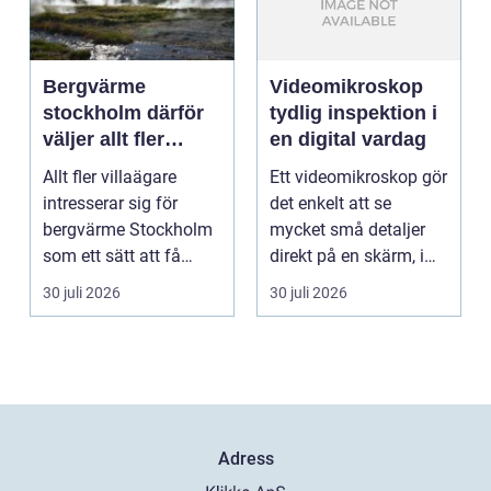
Bergvärme
Videomikroskop
stockholm därför
tydlig inspektion i
väljer allt fler
en digital vardag
denna
Allt fler villaägare
Ett videomikroskop gör
uppvärmning
intresserar sig för
det enkelt att se
bergvärme Stockholm
mycket små detaljer
som ett sätt att få
direkt på en skärm, i
lägre uppvärmningsk...
stället för genom...
30 juli 2026
30 juli 2026
Adress