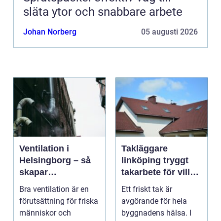
släta ytor och snabbare arbete
Johan Norberg
05 augusti 2026
Ventilation i
Takläggare
Helsingborg – så
linköping tryggt
skapar
takarbete för villa,
fastighetsägare
brf och företag
Bra ventilation är en
Ett friskt tak är
friskare och mer
förutsättning för friska
avgörande för hela
energieffektiva
människor och
byggnadens hälsa. I
byggnader