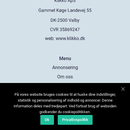
web:
www.klikko.dk
Menu
Annonsering
Om oss
Cookies
På vores website bruges cookies til at huske dine indstillinger,
Kontakta oss
statistik og personalisering af indhold og annoncer. Denne
Sitemap
information deles med tredjepart. Ved fortsat brug af websiden
godkender du cookiepolitikken.
Ok
Privatlivspolitik