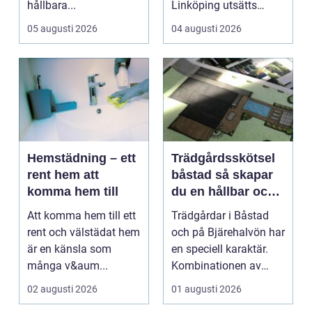
hållbara...
Linköping utsätts
taken för stora
05 augusti 2026
04 augusti 2026
temperatu...
Hemstädning – ett
Trädgårdsskötsel
rent hem att
båstad så skapar
komma hem till
du en hållbar och
vacker trädgård på
Att komma hem till ett
Trädgårdar i Båstad
bjäre
rent och välstädat hem
och på Bjärehalvön har
är en känsla som
en speciell karaktär.
många v&aum...
Kombinationen av
närheten till have...
02 augusti 2026
01 augusti 2026