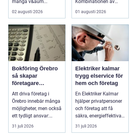
många v&aum...
Kombinationen av
närheten till have...
02 augusti 2026
01 augusti 2026
Bokföring Örebro
Elektriker kalmar
så skapar
trygg elservice för
företagare
hem och företag
tryggare ekonomi
Att driva företag i
En Elektriker Kalmar
Örebro innebär många
hjälper privatpersoner
möjligheter, men också
och företag att få
ett tydligt ansvar:
säkra, energieffektiva
ekonomin måste v...
och framtidssä...
31 juli 2026
31 juli 2026