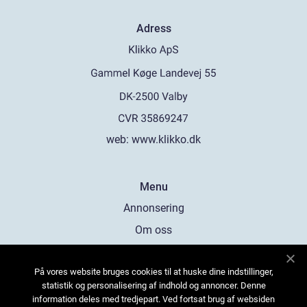
Adress
web:
www.klikko.dk
Menu
Annonsering
Om oss
Cookies
På vores website bruges cookies til at huske dine indstillinger,
Kontakta oss
statistik og personalisering af indhold og annoncer. Denne
Sitemap
information deles med tredjepart. Ved fortsat brug af websiden