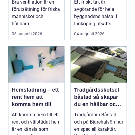
Bra ventilation är en
Ett friskt tak är
friskare och mer
förutsättning för friska
avgörande för hela
energieffektiva
människor och
byggnadens hälsa. I
byggnader
hållbara...
Linköping utsätts
taken för stora
05 augusti 2026
04 augusti 2026
temperatu...
Hemstädning – ett
Trädgårdsskötsel
rent hem att
båstad så skapar
komma hem till
du en hållbar och
vacker trädgård på
Att komma hem till ett
Trädgårdar i Båstad
bjäre
rent och välstädat hem
och på Bjärehalvön har
är en känsla som
en speciell karaktär.