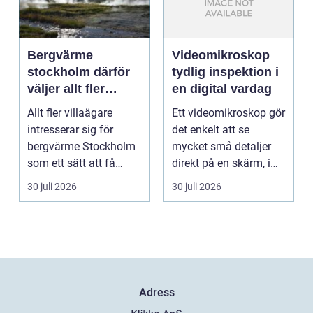
Bergvärme
Videomikroskop
stockholm därför
tydlig inspektion i
väljer allt fler
en digital vardag
denna
Allt fler villaägare
Ett videomikroskop gör
uppvärmning
intresserar sig för
det enkelt att se
bergvärme Stockholm
mycket små detaljer
som ett sätt att få
direkt på en skärm, i
lägre uppvärmningsk...
stället för genom...
30 juli 2026
30 juli 2026
Adress