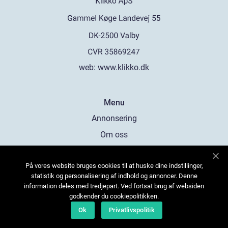
web:
www.klikko.dk
Menu
Annonsering
Om oss
Cookies
På vores website bruges cookies til at huske dine indstillinger,
Kontakta oss
statistik og personalisering af indhold og annoncer. Denne
Sitemap
information deles med tredjepart. Ved fortsat brug af websiden
godkender du cookiepolitikken.
Ok
Privatlivspolitik