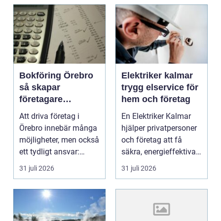
Bokföring Örebro
Elektriker kalmar
så skapar
trygg elservice för
företagare
hem och företag
tryggare ekonomi
Att driva företag i
En Elektriker Kalmar
Örebro innebär många
hjälper privatpersoner
möjligheter, men också
och företag att få
ett tydligt ansvar:
säkra, energieffektiva
ekonomin måste v...
och framtidssä...
31 juli 2026
31 juli 2026