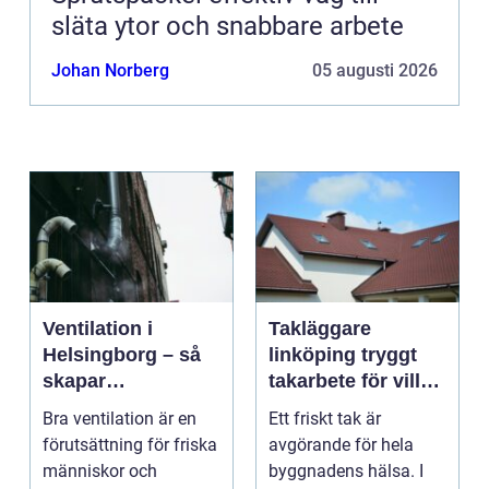
släta ytor och snabbare arbete
Johan Norberg
05 augusti 2026
Ventilation i
Takläggare
Helsingborg – så
linköping tryggt
skapar
takarbete för villa,
fastighetsägare
brf och företag
Bra ventilation är en
Ett friskt tak är
friskare och mer
förutsättning för friska
avgörande för hela
energieffektiva
människor och
byggnadens hälsa. I
byggnader