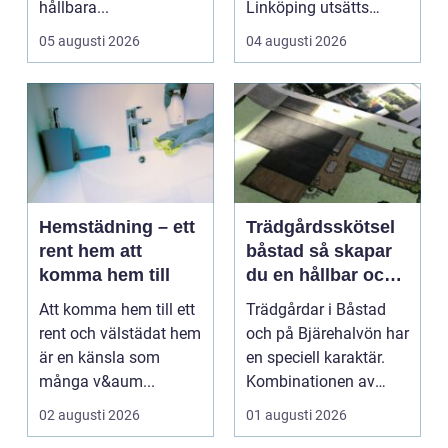
hållbara...
Linköping utsätts
taken för stora
05 augusti 2026
04 augusti 2026
temperatu...
Hemstädning – ett
Trädgårdsskötsel
rent hem att
båstad så skapar
komma hem till
du en hållbar och
vacker trädgård på
Att komma hem till ett
Trädgårdar i Båstad
bjäre
rent och välstädat hem
och på Bjärehalvön har
är en känsla som
en speciell karaktär.
många v&aum...
Kombinationen av
närheten till have...
02 augusti 2026
01 augusti 2026