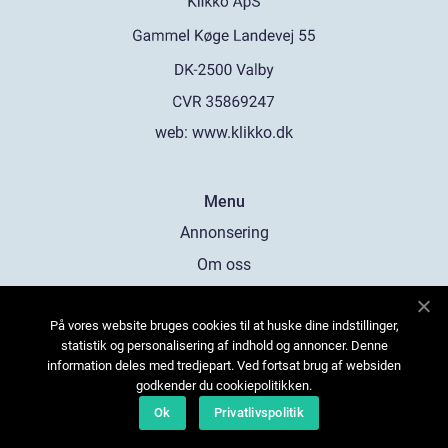
web:
www.klikko.dk
Menu
Annonsering
Om oss
Cookies
På vores website bruges cookies til at huske dine indstillinger,
Kontakta oss
statistik og personalisering af indhold og annoncer. Denne
Sitemap
information deles med tredjepart. Ved fortsat brug af websiden
godkender du cookiepolitikken.
Ok
Privatlivspolitik