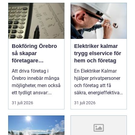
Bokföring Örebro
Elektriker kalmar
så skapar
trygg elservice för
företagare
hem och företag
tryggare ekonomi
Att driva företag i
En Elektriker Kalmar
Örebro innebär många
hjälper privatpersoner
möjligheter, men också
och företag att få
ett tydligt ansvar:
säkra, energieffektiva
ekonomin måste v...
och framtidssä...
31 juli 2026
31 juli 2026