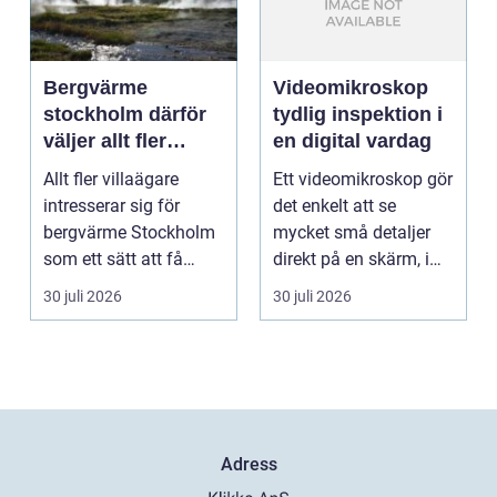
Bergvärme
Videomikroskop
stockholm därför
tydlig inspektion i
väljer allt fler
en digital vardag
denna
Allt fler villaägare
Ett videomikroskop gör
uppvärmning
intresserar sig för
det enkelt att se
bergvärme Stockholm
mycket små detaljer
som ett sätt att få
direkt på en skärm, i
lägre uppvärmningsk...
stället för genom...
30 juli 2026
30 juli 2026
Adress