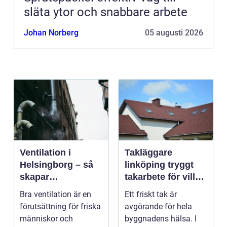
släta ytor och snabbare arbete
Johan Norberg
05 augusti 2026
Ventilation i
Takläggare
Helsingborg – så
linköping tryggt
skapar
takarbete för villa,
fastighetsägare
brf och företag
Bra ventilation är en
Ett friskt tak är
friskare och mer
förutsättning för friska
avgörande för hela
energieffektiva
människor och
byggnadens hälsa. I
byggnader