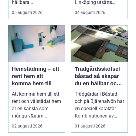
hållbara...
Linköping utsätts
taken för stora
05 augusti 2026
04 augusti 2026
temperatu...
Hemstädning – ett
Trädgårdsskötsel
rent hem att
båstad så skapar
komma hem till
du en hållbar och
vacker trädgård på
Att komma hem till ett
Trädgårdar i Båstad
bjäre
rent och välstädat hem
och på Bjärehalvön har
är en känsla som
en speciell karaktär.
många v&aum...
Kombinationen av
närheten till have...
02 augusti 2026
01 augusti 2026