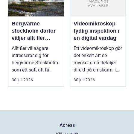
Bergvärme
Videomikroskop
stockholm därför
tydlig inspektion i
väljer allt fler
en digital vardag
denna
Allt fler villaägare
Ett videomikroskop gör
uppvärmning
intresserar sig för
det enkelt att se
bergvärme Stockholm
mycket små detaljer
som ett sätt att få
direkt på en skärm, i
lägre uppvärmningsk...
stället för genom...
30 juli 2026
30 juli 2026
Adress