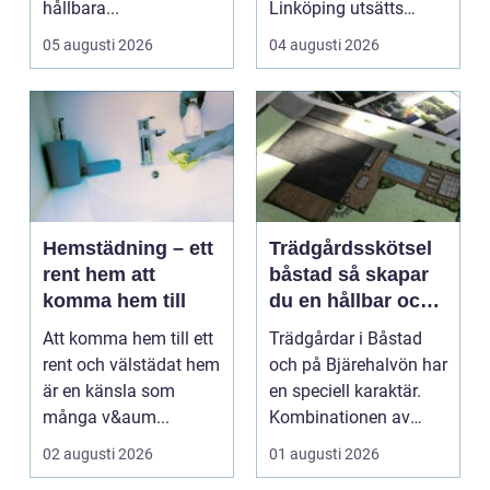
hållbara...
Linköping utsätts
taken för stora
05 augusti 2026
04 augusti 2026
temperatu...
Hemstädning – ett
Trädgårdsskötsel
rent hem att
båstad så skapar
komma hem till
du en hållbar och
vacker trädgård på
Att komma hem till ett
Trädgårdar i Båstad
bjäre
rent och välstädat hem
och på Bjärehalvön har
är en känsla som
en speciell karaktär.
många v&aum...
Kombinationen av
närheten till have...
02 augusti 2026
01 augusti 2026