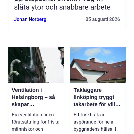
släta ytor och snabbare arbete
Johan Norberg
05 augusti 2026
Ventilation i
Takläggare
Helsingborg – så
linköping tryggt
skapar
takarbete för villa,
fastighetsägare
brf och företag
Bra ventilation är en
Ett friskt tak är
friskare och mer
förutsättning för friska
avgörande för hela
energieffektiva
människor och
byggnadens hälsa. I
byggnader