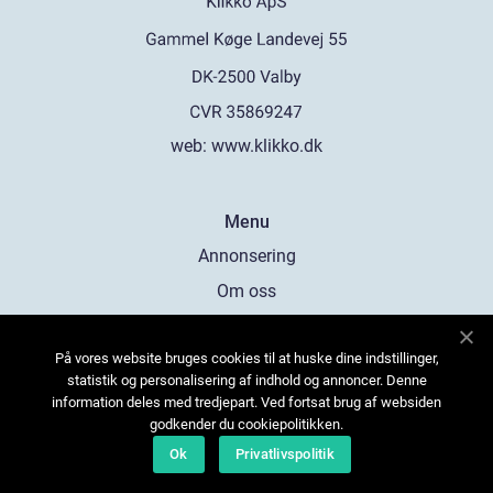
web:
www.klikko.dk
Menu
Annonsering
Om oss
Cookies
På vores website bruges cookies til at huske dine indstillinger,
Kontakta oss
statistik og personalisering af indhold og annoncer. Denne
Sitemap
information deles med tredjepart. Ved fortsat brug af websiden
godkender du cookiepolitikken.
Ok
Privatlivspolitik