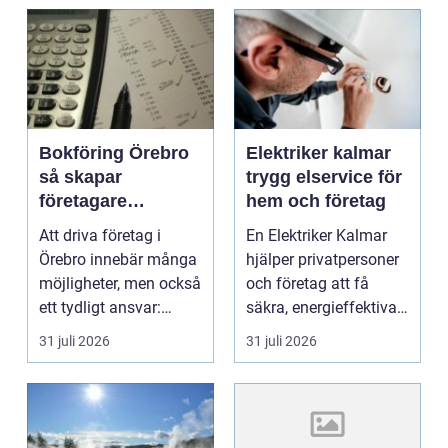
Bokföring Örebro
Elektriker kalmar
så skapar
trygg elservice för
företagare
hem och företag
tryggare ekonomi
Att driva företag i
En Elektriker Kalmar
Örebro innebär många
hjälper privatpersoner
möjligheter, men också
och företag att få
ett tydligt ansvar:
säkra, energieffektiva
ekonomin måste v...
och framtidssä...
31 juli 2026
31 juli 2026