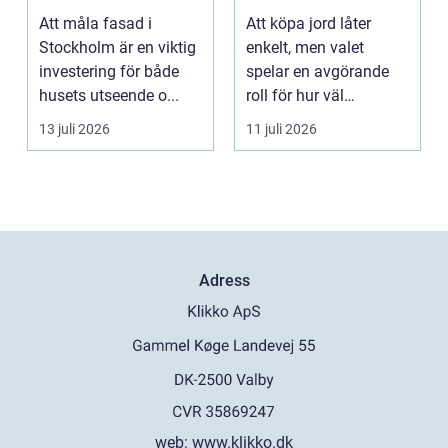
fasadmålning i
anläggning
Att måla fasad i
Att köpa jord låter
Stockholm
Stockholm är en viktig
enkelt, men valet
investering för både
spelar en avgörande
husets utseende o...
roll för hur väl
gräsmatta, rabatter
13 juli 2026
11 juli 2026
och p...
Adress
web:
www.klikko.dk