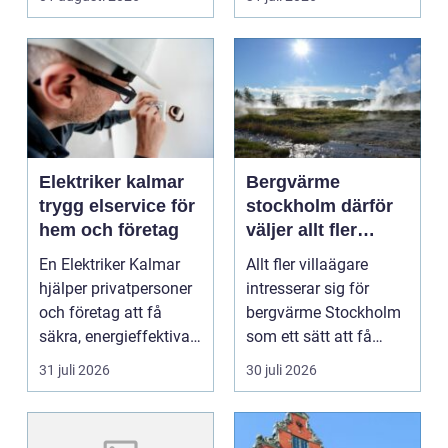
Elektriker kalmar
Bergvärme
trygg elservice för
stockholm därför
hem och företag
väljer allt fler
denna
En Elektriker Kalmar
Allt fler villaägare
uppvärmning
hjälper privatpersoner
intresserar sig för
och företag att få
bergvärme Stockholm
säkra, energieffektiva
som ett sätt att få
och framtidssä...
lägre uppvärmningsk...
31 juli 2026
30 juli 2026