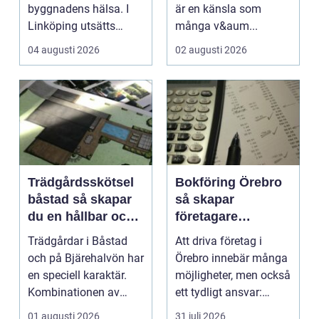
byggnadens hälsa. I
är en känsla som
Linköping utsätts
många v&aum...
taken för stora
04 augusti 2026
02 augusti 2026
temperatu...
Trädgårdsskötsel
Bokföring Örebro
båstad så skapar
så skapar
du en hållbar och
företagare
vacker trädgård på
tryggare ekonomi
Trädgårdar i Båstad
Att driva företag i
bjäre
och på Bjärehalvön har
Örebro innebär många
en speciell karaktär.
möjligheter, men också
Kombinationen av
ett tydligt ansvar:
närheten till have...
ekonomin måste v...
01 augusti 2026
31 juli 2026