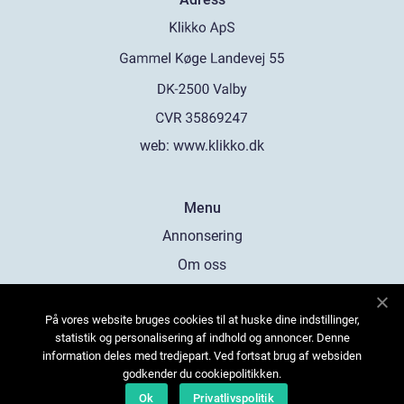
web:
www.klikko.dk
Menu
Annonsering
Om oss
Cookies
På vores website bruges cookies til at huske dine indstillinger,
Kontakta oss
statistik og personalisering af indhold og annoncer. Denne
Sitemap
information deles med tredjepart. Ved fortsat brug af websiden
godkender du cookiepolitikken.
Ok
Privatlivspolitik