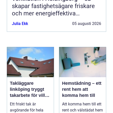
skapar fastighetsägare friskare
och mer energieffektiva
byggnader
Julia Ekk
05 augusti 2026
Takläggare
Hemstädning – ett
linköping tryggt
rent hem att
takarbete för villa,
komma hem till
brf och företag
Ett friskt tak är
Att komma hem till ett
avgörande för hela
rent och välstädat hem