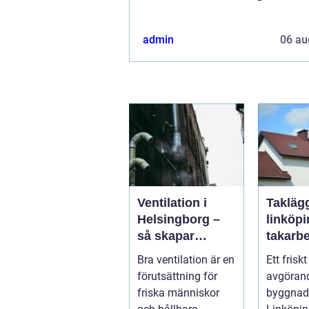
admin
06 au
Ventilation i
Takläg
Helsingborg –
linköping t
så skapar
takarbe
fastighetsägare
villa, b
Bra ventilation är en
Ett friskt
friskare och mer
företag
förutsättning för
avgörand
energieffektiva
friska människor
byggnade
byggnader