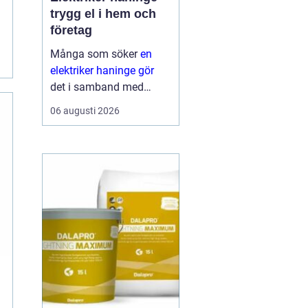
trygg el i hem och
företag
Många som söker
en
elektriker haninge gör
det i samband med
renovering,
06 augusti 2026
nybyggnation eller när
något plötsligt slutar
fungera. El är en
självklar del av
vardagen, men samtidigt
ett område där sm...