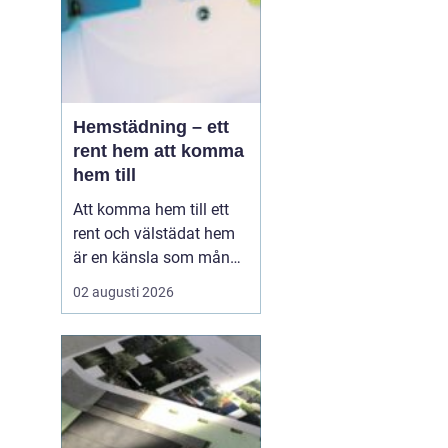
Hemstädning – ett
rent hem att komma
hem till
Att komma hem till ett
rent och välstädat hem
är en känsla som många
värdesätter högt. I en
02 augusti 2026
hektisk storstadsmiljö
som Stockholm kan det
dock vara svårt att få
tiden att räcka till fö...