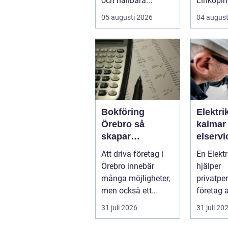
och hållbara...
Linköpin
taken för
05 augusti 2026
04 august
temperat
Bokföring
Elektri
Örebro så
kalmar tryg
skapar
elservi
företagare
hem oc
Att driva företag i
En Elekt
tryggare
Örebro innebär
hjälper
ekonomi
många möjligheter,
privatpe
men också ett
företag a
tydligt ansvar:
energief
31 juli 2026
31 juli 20
ekonomin måste v...
framtidss