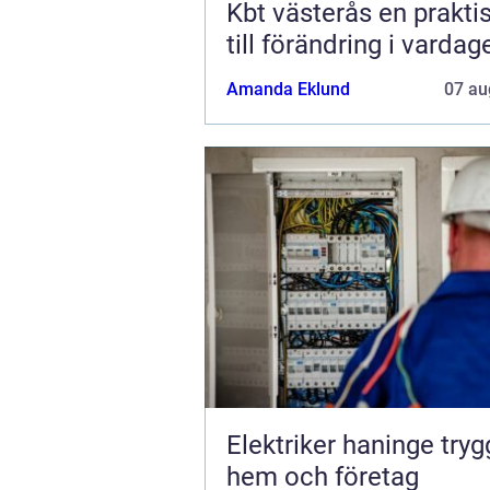
Kbt västerås en praktisk väg
till förändring i vardag
Amanda Eklund
07 au
Elektriker haninge trygg el i
hem och företag