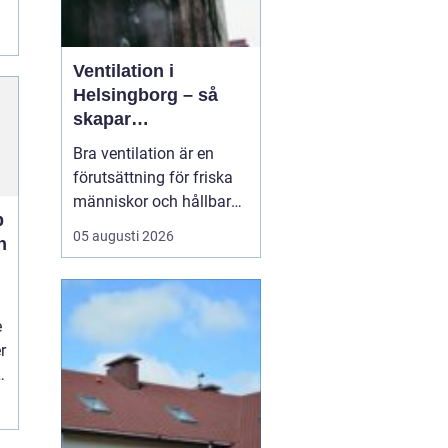
Ventilation i
Helsingborg – så
skapar
fastighetsägare
Bra ventilation är en
friskare och mer
förutsättning för friska
energieffektiva
människor och hållbara
byggnader
p
byggnader. I en kuststad
05 augusti 2026
n
som Helsingborg, med
fuktigt klimat, varierande
temperaturer och många
äldre fastigheter, märks
e
skillnaden e...
r
i