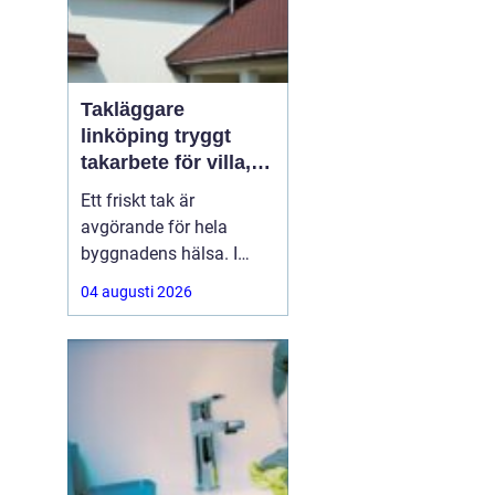
Takläggare
linköping tryggt
takarbete för villa,
brf och företag
Ett friskt tak är
avgörande för hela
byggnadens hälsa. I
Linköping utsätts taken
04 augusti 2026
för stora
temperaturskillnader,
kraftiga regn och tunga
snölaster. När taket
börjar åldras kan små
skador snabbt växa till
dyra fuktproblem. Att
anlita en erfaren