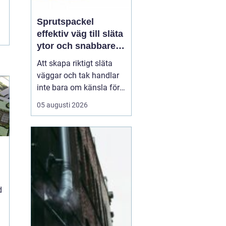
Sprutspackel
effektiv väg till släta
ytor och snabbare
arbete
Att skapa riktigt släta
väggar och tak handlar
inte bara om känsla för
finish. Valet av metod
05 augusti 2026
och material påverkar
både arbetsmiljö,
tidsåtgång och
slutresultat. Här
kommer
Sprutspackel in
som ett
mo...
d