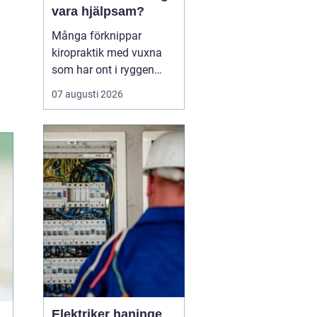
vara hjälpsam?
Många förknippar
kiropraktik med vuxna
som har ont i ryggen
eller nacken. Men barns
07 augusti 2026
kroppar är i ständig
utveckling och utsätts
för påfrestningar från
graviditet och
förlossning, fall i
lekparken, snabb tillväxt
och ibland hård
idrottsträning. Därför...
Elektriker haninge