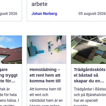
arbete
gusti 2026
Johan Norberg
05 augusti 2026
gare
Hemstädning –
Trädgårdssköts
ryggt
ett rent hem att
el båstad så
te för
komma hem till
skapar du en
rf och
hållbar och
 tak är
Att komma hem till
Trädgårdar i Båsta
vacker trädgård
e för hela
ett rent och
och på Bjärehalvön
på bjäre
ns hälsa. I
välstädat hem är en
har en speciell