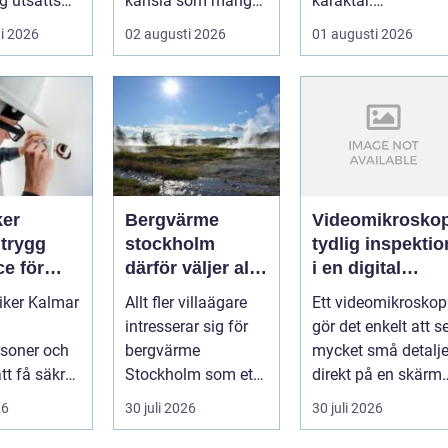
g utsätts
känsla som många
karaktär.
 stora
v&aum...
Kombinationen av
i 2026
02 augusti 2026
01 augusti 2026
u...
närheten till have...
ker
Bergvärme
Videomikrosko
g
stockholm
tydlig inspektio
ce för
därför väljer allt
i en digital
h företag
fler denna
vardag
riker Kalmar
Allt fler villaägare
Ett videomikroskop
uppvärmning
intresserar sig för
gör det enkelt att s
rsoner och
bergvärme
mycket små detalje
tt få säkra,
Stockholm som ett
direkt på en skärm, 
fektiva och
sätt att få lägre
stället för genom...
26
30 juli 2026
30 juli 2026
ä...
uppvärmningsk...