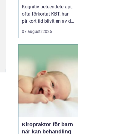
vardagen
Kognitiv beteendeterapi,
ofta förkortat KBT, har
på kort tid blivit en av de
mest använda
07 augusti 2026
behandlingsmetoderna
inom psykisk hälsa i
Sverige. Inte minst i
Västerås söker allt fler
hjälp för stress, ångest,
nedstämdhet och
relationsproblem. När
människ...
Kiropraktor för barn
när kan behandling