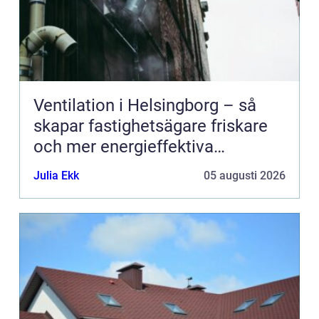
Ventilation i Helsingborg – så
skapar fastighetsägare friskare
och mer energieffektiva
byggnader
Julia Ekk
05 augusti 2026