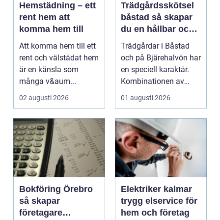
Hemstädning – ett
Trädgårdsskötsel
rent hem att
båstad så skapar
komma hem till
du en hållbar och
vacker trädgård på
Att komma hem till ett
Trädgårdar i Båstad
bjäre
rent och välstädat hem
och på Bjärehalvön har
är en känsla som
en speciell karaktär.
många v&aum...
Kombinationen av
närheten till have...
02 augusti 2026
01 augusti 2026
Bokföring Örebro
Elektriker kalmar
så skapar
trygg elservice för
företagare
hem och företag