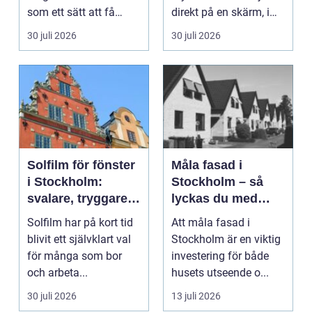
som ett sätt att få
direkt på en skärm, i
lägre uppvärmningsk...
stället för genom...
30 juli 2026
30 juli 2026
Solfilm för fönster
Måla fasad i
i Stockholm:
Stockholm – så
svalare, tryggare
lyckas du med
och mer privat
fasadmålning i
Solfilm har på kort tid
Att måla fasad i
inomhusmiljö
Stockholm
blivit ett självklart val
Stockholm är en viktig
för många som bor
investering för både
och arbeta...
husets utseende o...
30 juli 2026
13 juli 2026