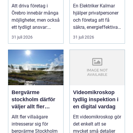
tryggare ekonomi
Att driva företag i
En Elektriker Kalmar
Örebro innebär många
hjälper privatpersoner
möjligheter, men också
och företag att få
ett tydligt ansvar:
säkra, energieffektiva
ekonomin måste v...
och framtidssä...
31 juli 2026
31 juli 2026
Bergvärme
Videomikroskop
stockholm därför
tydlig inspektion i
väljer allt fler
en digital vardag
denna
Allt fler villaägare
Ett videomikroskop gör
uppvärmning
intresserar sig för
det enkelt att se
bergvärme Stockholm
mycket små detaljer