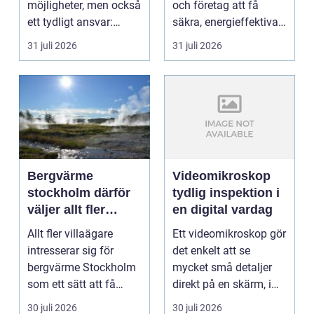
möjligheter, men också
och företag att få
ett tydligt ansvar:
säkra, energieffektiva
ekonomin måste v...
och framtidssä...
31 juli 2026
31 juli 2026
Bergvärme
Videomikroskop
stockholm därför
tydlig inspektion i
väljer allt fler
en digital vardag
denna
Allt fler villaägare
Ett videomikroskop gör
uppvärmning
intresserar sig för
det enkelt att se
bergvärme Stockholm
mycket små detaljer
som ett sätt att få
direkt på en skärm, i
lägre uppvärmningsk...
stället för genom...
30 juli 2026
30 juli 2026