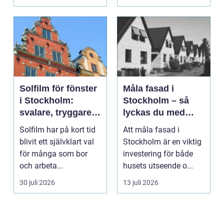
Solfilm för fönster
Måla fasad i
i Stockholm:
Stockholm – så
svalare, tryggare
lyckas du med
och mer privat
fasadmålning i
Solfilm har på kort tid
Att måla fasad i
inomhusmiljö
Stockholm
blivit ett självklart val
Stockholm är en viktig
för många som bor
investering för både
och arbeta...
husets utseende o...
30 juli 2026
13 juli 2026