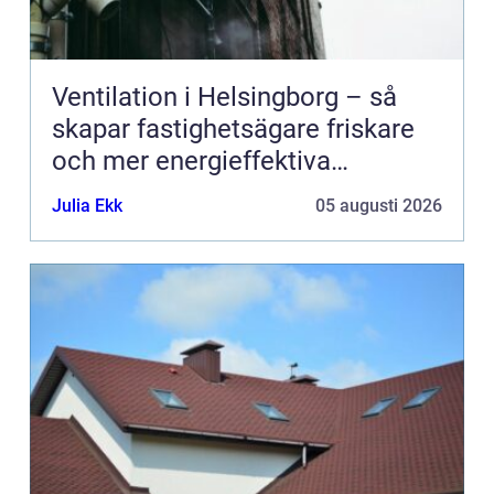
Ventilation i Helsingborg – så
skapar fastighetsägare friskare
och mer energieffektiva
byggnader
Julia Ekk
05 augusti 2026