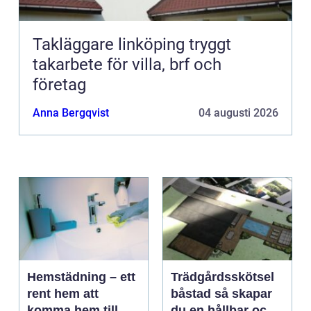
Takläggare linköping tryggt
takarbete för villa, brf och
företag
Anna Bergqvist
04 augusti 2026
Hemstädning – ett
Trädgårdsskötsel
rent hem att
båstad så skapar
komma hem till
du en hållbar och