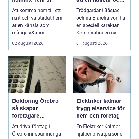
vacker trädgård på
Att komma hem till ett
Trädgårdar i Båstad
bjäre
rent och välstädat hem
och på Bjärehalvön har
är en känsla som
en speciell karaktär.
många v&aum...
Kombinationen av
närheten till have...
02 augusti 2026
01 augusti 2026
Bokföring Örebro
Elektriker kalmar
så skapar
trygg elservice för
företagare
hem och företag
tryggare ekonomi
Att driva företag i
En Elektriker Kalmar
Örebro innebär många
hjälper privatpersoner