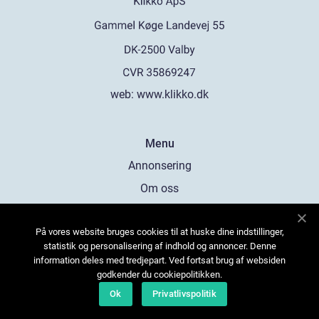
web:
www.klikko.dk
Menu
Annonsering
Om oss
Cookies
På vores website bruges cookies til at huske dine indstillinger,
Kontakta oss
statistik og personalisering af indhold og annoncer. Denne
Sitemap
information deles med tredjepart. Ved fortsat brug af websiden
godkender du cookiepolitikken.
Ok
Privatlivspolitik