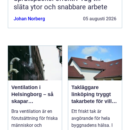
släta ytor och snabbare arbete
Johan Norberg
05 augusti 2026
Ventilation i
Takläggare
Helsingborg – så
linköping tryggt
skapar
takarbete för villa,
fastighetsägare
brf och företag
Bra ventilation är en
Ett friskt tak är
friskare och mer
förutsättning för friska
avgörande för hela
energieffektiva
människor och
byggnadens hälsa. I
byggnader