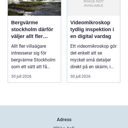
Bergvärme
Videomikroskop
stockholm därför
tydlig inspektion i
väljer allt fler
en digital vardag
denna
Allt fler villaägare
Ett videomikroskop gör
uppvärmning
intresserar sig för
det enkelt att se
bergvärme Stockholm
mycket små detaljer
som ett sätt att få
direkt på en skärm, i
lägre uppvärmningsk...
stället för genom...
30 juli 2026
30 juli 2026
Adress