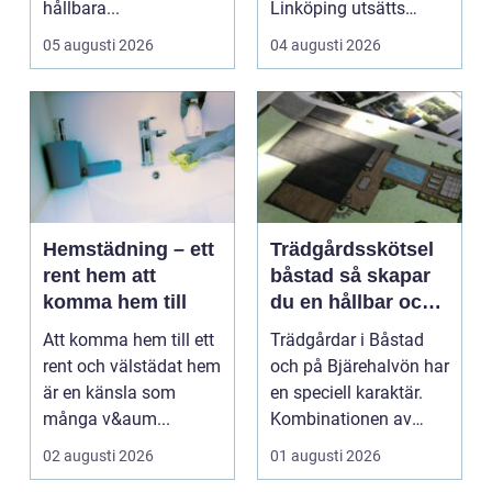
hållbara...
Linköping utsätts
taken för stora
05 augusti 2026
04 augusti 2026
temperatu...
Hemstädning – ett
Trädgårdsskötsel
rent hem att
båstad så skapar
komma hem till
du en hållbar och
vacker trädgård på
Att komma hem till ett
Trädgårdar i Båstad
bjäre
rent och välstädat hem
och på Bjärehalvön har
är en känsla som
en speciell karaktär.
många v&aum...
Kombinationen av
närheten till have...
02 augusti 2026
01 augusti 2026