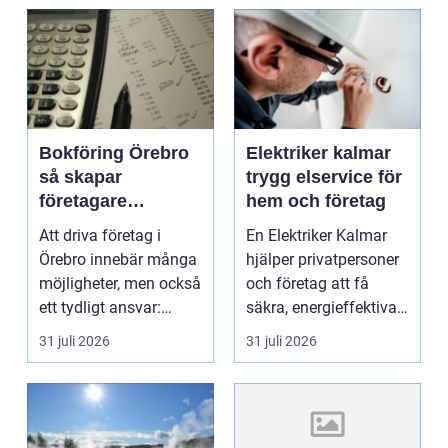
Bokföring Örebro
Elektriker kalmar
så skapar
trygg elservice för
företagare
hem och företag
tryggare ekonomi
Att driva företag i
En Elektriker Kalmar
Örebro innebär många
hjälper privatpersoner
möjligheter, men också
och företag att få
ett tydligt ansvar:
säkra, energieffektiva
ekonomin måste v...
och framtidssä...
31 juli 2026
31 juli 2026