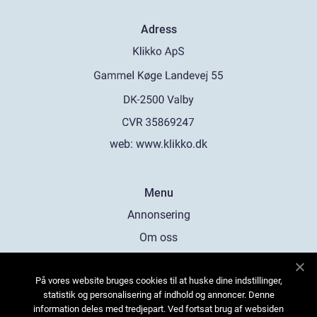
Adress
web:
www.klikko.dk
Menu
Annonsering
Om oss
Cookies
På vores website bruges cookies til at huske dine indstillinger,
Kontakta oss
statistik og personalisering af indhold og annoncer. Denne
Sitemap
information deles med tredjepart. Ved fortsat brug af websiden