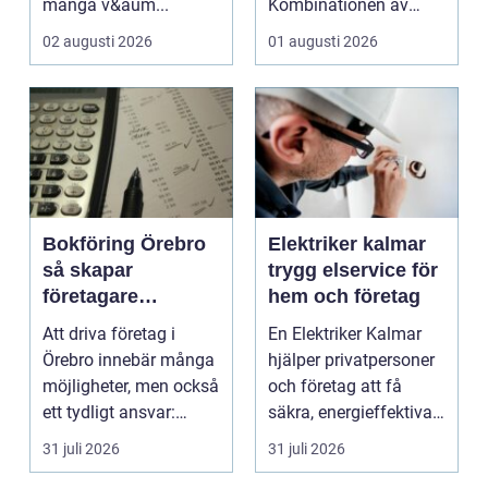
många v&aum...
Kombinationen av
närheten till have...
02 augusti 2026
01 augusti 2026
Bokföring Örebro
Elektriker kalmar
så skapar
trygg elservice för
företagare
hem och företag
tryggare ekonomi
Att driva företag i
En Elektriker Kalmar
Örebro innebär många
hjälper privatpersoner
möjligheter, men också
och företag att få
ett tydligt ansvar:
säkra, energieffektiva
ekonomin måste v...
och framtidssä...
31 juli 2026
31 juli 2026