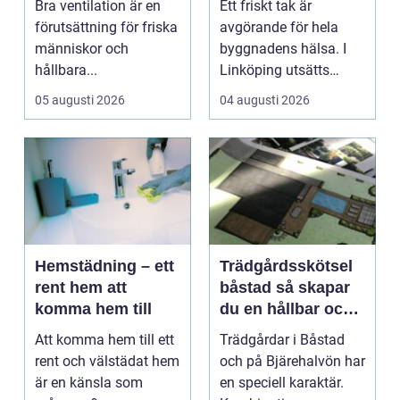
Bra ventilation är en
Ett friskt tak är
friskare och mer
förutsättning för friska
avgörande för hela
energieffektiva
människor och
byggnadens hälsa. I
byggnader
hållbara...
Linköping utsätts
taken för stora
05 augusti 2026
04 augusti 2026
temperatu...
Hemstädning – ett
Trädgårdsskötsel
rent hem att
båstad så skapar
komma hem till
du en hållbar och
vacker trädgård på
Att komma hem till ett
Trädgårdar i Båstad
bjäre
rent och välstädat hem
och på Bjärehalvön har
är en känsla som
en speciell karaktär.