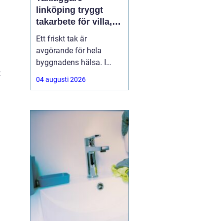
linköping tryggt
takarbete för villa,
brf och företag
Ett friskt tak är
avgörande för hela
byggnadens hälsa. I
t
Linköping utsätts taken
04 augusti 2026
för stora
temperaturskillnader,
kraftiga regn och tunga
snölaster. När taket
börjar åldras kan små
skador snabbt växa till
dyra fuktproblem. Att
anlita en erfaren