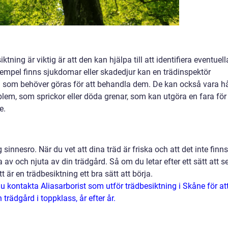
ktning är viktig är att den kan hjälpa till att identifiera eventuell
xempel finns sjukdomar eller skadedjur kan en trädinspektör
som behöver göras för att behandla dem. De kan också vara hå
oblem, som sprickor eller döda grenar, som kan utgöra en fara för
e.
sinnesro. När du vet att dina träd är friska och att det inte finns
v och njuta av din trädgård. Så om du letar efter ett sätt att s
tt är en trädbesiktning ett bra sätt att börja.
 kontakta Aliasarborist som utför trädbesiktning i Skåne för at
 trädgård i toppklass, år efter år.