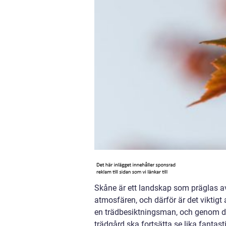
Skåne är ett landskap som präglas av 
atmosfären, och därför är det viktigt
en trädbesiktningsman, och genom den
trädgård ska fortsätta se lika fantast