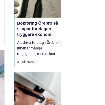
Bokföring Örebro så
skapar företagare
tryggare ekonomi
Att driva företag i Örebro
innebär många
möjligheter, men också
ett tydligt ansvar:
31 juli 2026
ekonomin måste vara i
ordning.
Bokföring
örebro handlar inte
bara
om att följa lagen, utan
om att skapa k...