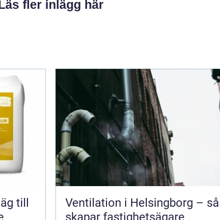
Läs fler inlägg här
Ventilation i Helsingborg – så
e
skapar fastighetsägare