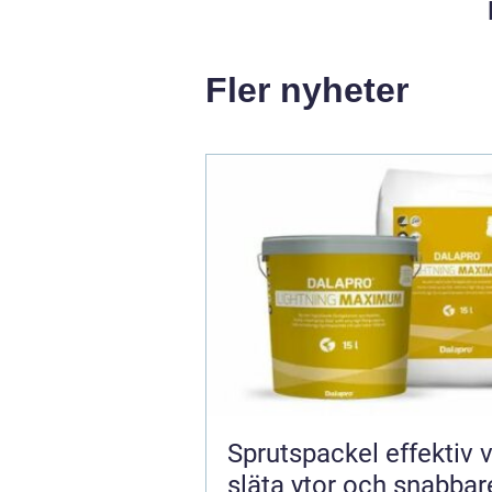
Fler nyheter
Sprutspackel effektiv väg till
släta ytor och snabbar