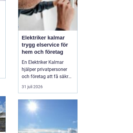
Elektriker kalmar
trygg elservice för
hem och företag
En Elektriker Kalmar
hjälper privatpersoner
och företag att få säkra,
energieffektiva och
31 juli 2026
framtidssäkra
elanläggningar. Från
mindre servicejobb i
villan till omfattande
installationer i
fastigheter och industrier