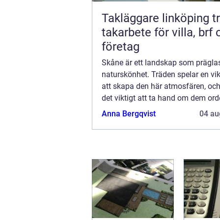
Takläggare linköping tryggt
takarbete för villa, brf
företag
Skåne är ett landskap som präglas
naturskönhet. Träden spelar en vikti
att skapa den här atmosfären, och
det viktigt att ta hand om dem orde
trädbesiktning i Skåne utförs av e
Anna Bergqvist
04 au
trädbesiktningsman, och genom de