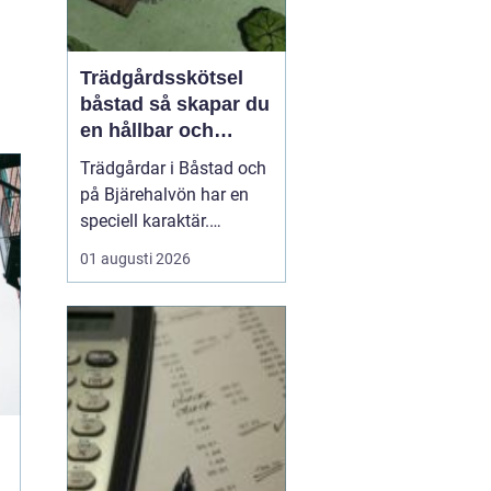
Trädgårdsskötsel
båstad så skapar du
en hållbar och
vacker trädgård på
Trädgårdar i Båstad och
bjäre
på Bjärehalvön har en
speciell karaktär.
Kombinationen av
01 augusti 2026
närheten till havet, de
öppna fälten och
skyddade lägen gör att
många vill skapa gröna
rum som både är vackra
och lättskötta. Samtidigt
kan klimatet vara
utmanande med ...