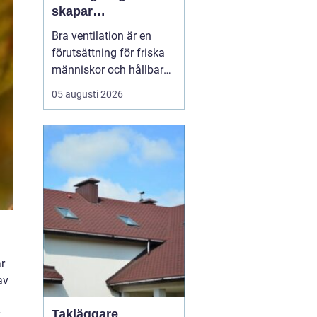
skapar
fastighetsägare
Bra ventilation är en
friskare och mer
förutsättning för friska
energieffektiva
människor och hållbara
byggnader
byggnader. I en kuststad
05 augusti 2026
som Helsingborg, med
fuktigt klimat, varierande
temperaturer och många
äldre fastigheter, märks
skillnaden e...
är
av
Takläggare