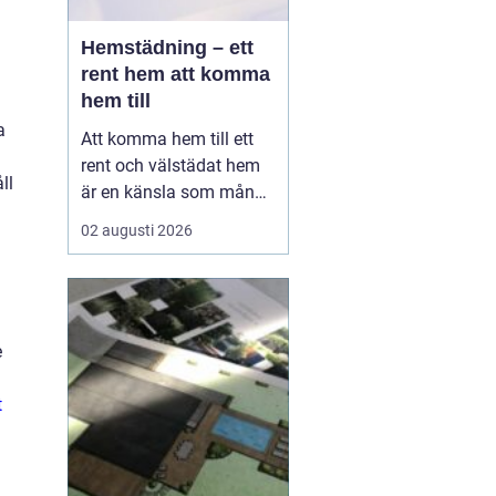
Hemstädning – ett
rent hem att komma
hem till
a
Att komma hem till ett
rent och välstädat hem
ll
är en känsla som många
värdesätter högt. I en
02 augusti 2026
hektisk storstadsmiljö
som Stockholm kan det
dock vara svårt att få
tiden att räcka till fö...
e
t