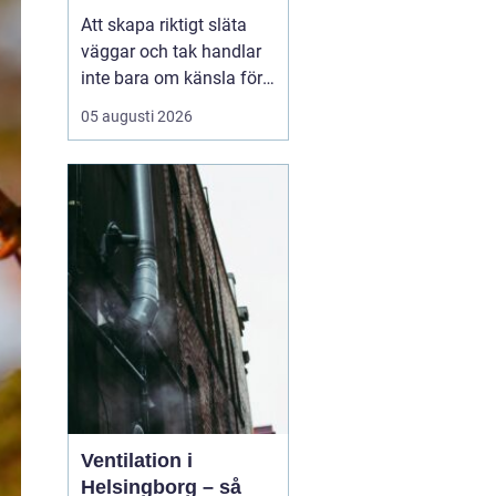
arbete
Att skapa riktigt släta
väggar och tak handlar
inte bara om känsla för
finish. Valet av metod
05 augusti 2026
och material påverkar
både arbetsmiljö,
tidsåtgång och
slutresultat. Här
kommer
Sprutspackel in
som ett
mo...
Ventilation i
Helsingborg – så