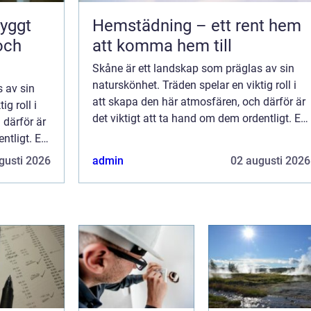
Hemstädning – ett rent hem
 och
att komma hem till
Skåne är ett landskap som präglas av sin
naturskönhet. Träden spelar en viktig roll i
 av sin
att skapa den här atmosfären, och därför är
g roll i
det viktigt att ta hand om dem ordentligt. En
 därför är
trädbesiktning i Skåne utförs av en
ntligt. En
trädbesiktningsman, och genom den kan ...
n
gusti 2026
admin
02 augusti 2026
n kan ...