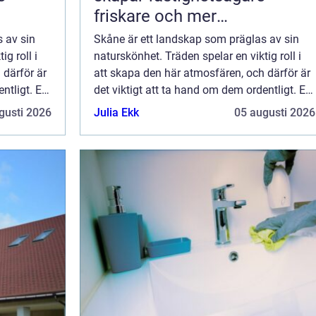
friskare och mer
energieffektiva byggnader
 av sin
Skåne är ett landskap som präglas av sin
g roll i
naturskönhet. Träden spelar en viktig roll i
 därför är
att skapa den här atmosfären, och därför är
ntligt. En
det viktigt att ta hand om dem ordentligt. En
n
trädbesiktning i Skåne utförs av en
gusti 2026
Julia Ekk
05 augusti 2026
n kan ...
trädbesiktningsman, och genom den kan ...