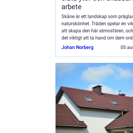
arbete
Skåne är ett landskap som präglas
naturskönhet. Träden spelar en vikti
att skapa den här atmosfären, och
det viktigt att ta hand om dem orde
trädbesiktning i Skåne utförs av e
Johan Norberg
05 au
trädbesiktningsman, och genom de