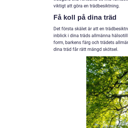
viktigt att göra en trädbesiktning.
Få koll på dina träd
Det första skälet är att en trädbesikt
inblick i dina träds allmänna hälsoti
form, barkens färg och trädets allmän
dina träd får rätt mängd skötsel.