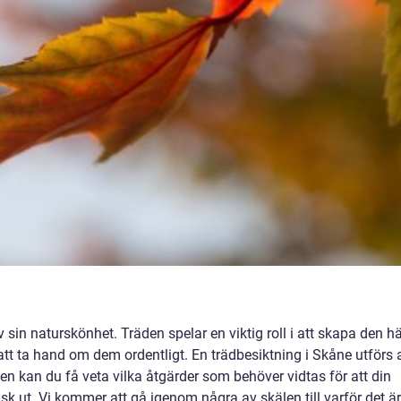
sin naturskönhet. Träden spelar en viktig roll i att skapa den h
 att ta hand om dem ordentligt. En trädbesiktning i Skåne utförs 
 kan du få veta vilka åtgärder som behöver vidtas för att din
isk ut. Vi kommer att gå igenom några av skälen till varför det är