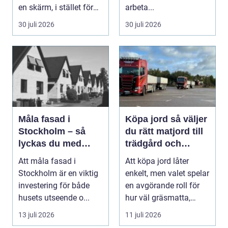
en skärm, i stället för
arbeta...
genom...
30 juli 2026
30 juli 2026
Måla fasad i
Köpa jord så väljer
Stockholm – så
du rätt matjord till
lyckas du med
trädgård och
fasadmålning i
anläggning
Att måla fasad i
Att köpa jord låter
Stockholm
Stockholm är en viktig
enkelt, men valet spelar
investering för både
en avgörande roll för
husets utseende o...
hur väl gräsmatta,
rabatter och p...
13 juli 2026
11 juli 2026