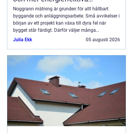
byggnader
Noggrann mätning är grunden för allt hållbart
byggande och anläggningsarbete. Små avvikelser i
början av ett projekt kan växa till dyra fel när
bygget står färdigt. Därför väljer många
yrkesproffs instrument från topcon när de vill
Julia Ekk
05 augusti 2026
kombinera hög prec...