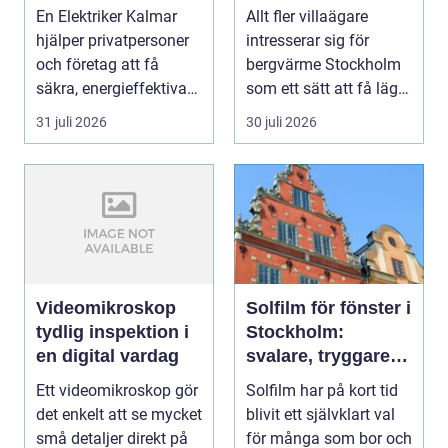
denna
En Elektriker Kalmar
Allt fler villaägare
uppvärmning
hjälper privatpersoner
intresserar sig för
och företag att få
bergvärme Stockholm
säkra, energieffektiva
som ett sätt att få lägre
och framtidssä...
uppvärmningsk...
31 juli 2026
30 juli 2026
Videomikroskop
Solfilm för fönster i
tydlig inspektion i
Stockholm:
en digital vardag
svalare, tryggare
och mer privat
Ett videomikroskop gör
Solfilm har på kort tid
inomhusmiljö
det enkelt att se mycket
blivit ett självklart val
små detaljer direkt på
för många som bor och