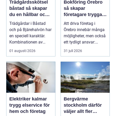
Trädgårdsskötsel
Bokföring Örebro
båstad så skapar
så skapar
du en hållbar och
företagare tryggare
vacker trädgård på
ekonomi
Trädgårdar i Båstad
Att driva företag i
bjäre
och på Bjärehalvön har
Örebro innebär många
en speciell karaktär.
möjligheter, men också
Kombinationen av
ett tydligt ansvar:
närheten till have...
ekonomin måste v...
01 augusti 2026
31 juli 2026
Elektriker kalmar
Bergvärme
trygg elservice för
stockholm därför
hem och företag
väljer allt fler