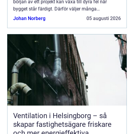
början av ett projekt kan växa till dyra fel när
bygget står färdigt. Därför väljer många
yrkesproffs instrument från topcon när de vill
Johan Norberg
05 augusti 2026
kombinera hög prec...
Ventilation i Helsingborg – så
skapar fastighetsägare friskare
och mer energieffektiva