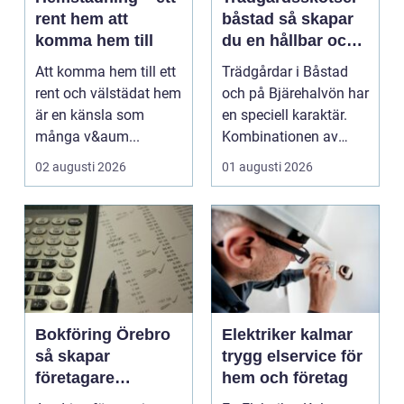
rent hem att
båstad så skapar
komma hem till
du en hållbar och
vacker trädgård på
Att komma hem till ett
Trädgårdar i Båstad
bjäre
rent och välstädat hem
och på Bjärehalvön har
är en känsla som
en speciell karaktär.
många v&aum...
Kombinationen av
närheten till have...
02 augusti 2026
01 augusti 2026
Bokföring Örebro
Elektriker kalmar
så skapar
trygg elservice för
företagare
hem och företag
tryggare ekonomi