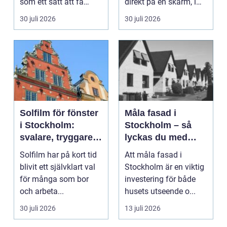
som ett sätt att få
direkt på en skärm, i
lägre uppvärmningsk...
stället för genom...
30 juli 2026
30 juli 2026
Solfilm för fönster
Måla fasad i
i Stockholm:
Stockholm – så
svalare, tryggare
lyckas du med
och mer privat
fasadmålning i
Solfilm har på kort tid
Att måla fasad i
inomhusmiljö
Stockholm
blivit ett självklart val
Stockholm är en viktig
för många som bor
investering för både
och arbeta...
husets utseende o...
30 juli 2026
13 juli 2026