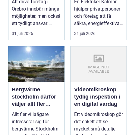
Att driva företag i
En Elektriker Kalmar
Örebro innebär många
hjälper privatpersoner
möjligheter, men också
och företag att få
ett tydligt ansvar:
säkra, energieffektiva
ekonomin måste v...
och framtidssä...
31 juli 2026
31 juli 2026
Bergvärme
Videomikroskop
stockholm därför
tydlig inspektion i
väljer allt fler
en digital vardag
denna
Allt fler villaägare
Ett videomikroskop gör
uppvärmning
intresserar sig för
det enkelt att se
bergvärme Stockholm
mycket små detaljer