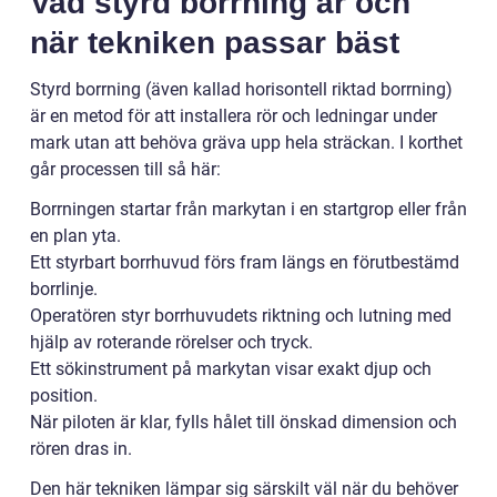
Vad styrd borrning är och
när tekniken passar bäst
Styrd borrning (även kallad horisontell riktad borrning)
är en metod för att installera rör och ledningar under
mark utan att behöva gräva upp hela sträckan. I korthet
går processen till så här:
Borrningen startar från markytan i en startgrop eller från
en plan yta.
Ett styrbart borrhuvud förs fram längs en förutbestämd
borrlinje.
Operatören styr borrhuvudets riktning och lutning med
hjälp av roterande rörelser och tryck.
Ett sökinstrument på markytan visar exakt djup och
position.
När piloten är klar, fylls hålet till önskad dimension och
rören dras in.
Den här tekniken lämpar sig särskilt väl när du behöver