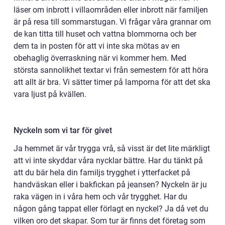
läser om inbrott i villaområden eller inbrott när familjen
är på resa till sommarstugan. Vi frågar våra grannar om
de kan titta till huset och vattna blommorna och ber
dem ta in posten för att vi inte ska mötas av en
obehaglig överraskning när vi kommer hem. Med
största sannolikhet textar vi från semestern för att höra
att allt är bra. Vi sätter timer på lamporna för att det ska
vara ljust på kvällen.
Nyckeln som vi tar för givet
Ja hemmet är vår trygga vrå, så visst är det lite märkligt
att vi inte skyddar våra nycklar bättre. Har du tänkt på
att du bär hela din familjs trygghet i ytterfacket på
handväskan eller i bakfickan på jeansen? Nyckeln är ju
raka vägen in i våra hem och vår trygghet. Har du
någon gång tappat eller förlagt en nyckel? Ja då vet du
vilken oro det skapar. Som tur är finns det företag som