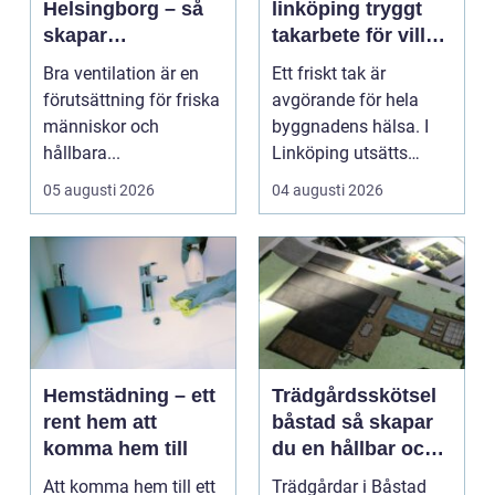
Helsingborg – så
linköping tryggt
skapar
takarbete för villa,
fastighetsägare
brf och företag
Bra ventilation är en
Ett friskt tak är
friskare och mer
förutsättning för friska
avgörande för hela
energieffektiva
människor och
byggnadens hälsa. I
byggnader
hållbara...
Linköping utsätts
taken för stora
05 augusti 2026
04 augusti 2026
temperatu...
Hemstädning – ett
Trädgårdsskötsel
rent hem att
båstad så skapar
komma hem till
du en hållbar och
vacker trädgård på
Att komma hem till ett
Trädgårdar i Båstad