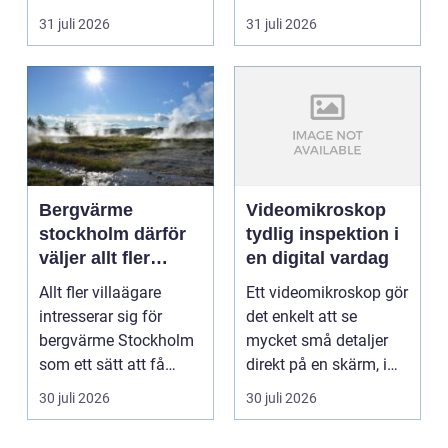
ekonomin måste v...
och framtidssä...
31 juli 2026
31 juli 2026
Bergvärme
Videomikroskop
stockholm därför
tydlig inspektion i
väljer allt fler
en digital vardag
denna
Allt fler villaägare
Ett videomikroskop gör
uppvärmning
intresserar sig för
det enkelt att se
bergvärme Stockholm
mycket små detaljer
som ett sätt att få
direkt på en skärm, i
lägre uppvärmningsk...
stället för genom...
30 juli 2026
30 juli 2026