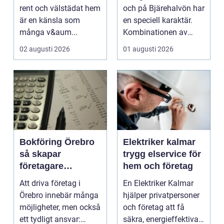
bjäre
rent och välstädat hem
och på Bjärehalvön har
är en känsla som
en speciell karaktär.
många v&aum...
Kombinationen av
närheten till have...
02 augusti 2026
01 augusti 2026
Bokföring Örebro
Elektriker kalmar
så skapar
trygg elservice för
företagare
hem och företag
tryggare ekonomi
Att driva företag i
En Elektriker Kalmar
Örebro innebär många
hjälper privatpersoner
möjligheter, men också
och företag att få
ett tydligt ansvar:
säkra, energieffektiva