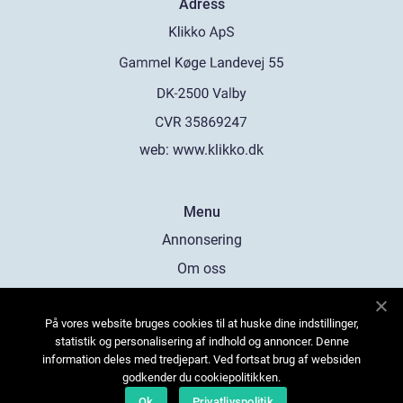
Adress
web:
www.klikko.dk
Menu
Annonsering
Om oss
Cookies
På vores website bruges cookies til at huske dine indstillinger,
Kontakta oss
statistik og personalisering af indhold og annoncer. Denne
Sitemap
information deles med tredjepart. Ved fortsat brug af websiden
godkender du cookiepolitikken.
Ok
Privatlivspolitik