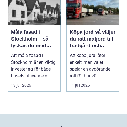
Måla fasad i
Köpa jord så väljer
Stockholm – så
du rätt matjord till
lyckas du med
trädgård och
fasadmålning i
anläggning
Att måla fasad i
Att köpa jord låter
Stockholm
Stockholm är en viktig
enkelt, men valet
investering för både
spelar en avgörande
husets utseende o...
roll för hur väl
gräsmatta, rabatter
13 juli 2026
11 juli 2026
och p...