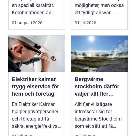
en speciell karaktär.
möjligheter, men också
Kombinationen av
ett tydligt ansvar:
närheten till have...
ekonomin måste v...
01 augusti 2026
31 juli 2026
Elektriker kalmar
Bergvärme
trygg elservice för
stockholm därför
hem och företag
väljer allt fler
denna
En Elektriker Kalmar
Allt fler villaägare
uppvärmning
hjälper privatpersoner
intresserar sig för
och företag att få
bergvärme Stockholm
säkra, energieffektiva
som ett sätt att få
och framtidssä...
lägre uppvärmningsk...