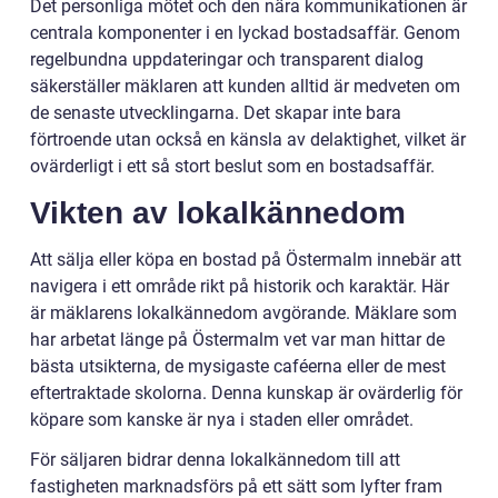
Det personliga mötet och den nära kommunikationen är
centrala komponenter i en lyckad bostadsaffär. Genom
regelbundna uppdateringar och transparent dialog
säkerställer mäklaren att kunden alltid är medveten om
de senaste utvecklingarna. Det skapar inte bara
förtroende utan också en känsla av delaktighet, vilket är
ovärderligt i ett så stort beslut som en bostadsaffär.
Vikten av lokalkännedom
Att sälja eller köpa en bostad på Östermalm innebär att
navigera i ett område rikt på historik och karaktär. Här
är mäklarens lokalkännedom avgörande. Mäklare som
har arbetat länge på Östermalm vet var man hittar de
bästa utsikterna, de mysigaste caféerna eller de mest
eftertraktade skolorna. Denna kunskap är ovärderlig för
köpare som kanske är nya i staden eller området.
För säljaren bidrar denna lokalkännedom till att
fastigheten marknadsförs på ett sätt som lyfter fram