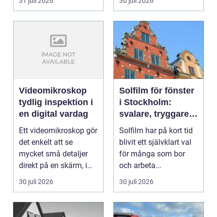
31 juli 2026
30 juli 2026
Videomikroskop
Solfilm för fönster
tydlig inspektion i
i Stockholm:
en digital vardag
svalare, tryggare
och mer privat
Ett videomikroskop gör
Solfilm har på kort tid
inomhusmiljö
det enkelt att se
blivit ett självklart val
mycket små detaljer
för många som bor
direkt på en skärm, i
och arbeta...
stället för genom...
30 juli 2026
30 juli 2026