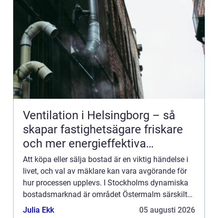
Ventilation i Helsingborg – så
skapar fastighetsägare friskare
och mer energieffektiva
byggnader
Att köpa eller sälja bostad är en viktig händelse i
livet, och val av mäklare kan vara avgörande för
hur processen upplevs. I Stockholms dynamiska
bostadsmarknad är området Östermalm särskilt
k&...
Julia Ekk
05 augusti 2026