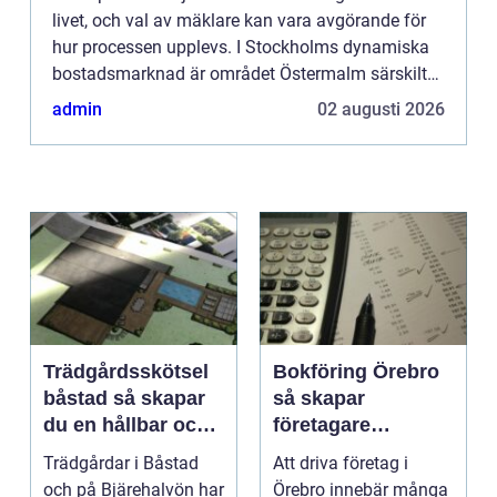
livet, och val av mäklare kan vara avgörande för
hur processen upplevs. I Stockholms dynamiska
bostadsmarknad är området Östermalm särskilt
k&...
admin
02 augusti 2026
Trädgårdsskötsel
Bokföring Örebro
båstad så skapar
så skapar
du en hållbar och
företagare
vacker trädgård på
tryggare ekonomi
Trädgårdar i Båstad
Att driva företag i
bjäre
och på Bjärehalvön har
Örebro innebär många