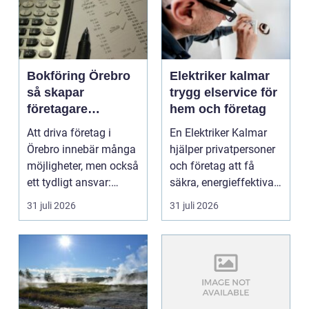
Bokföring Örebro
Elektriker kalmar
så skapar
trygg elservice för
företagare
hem och företag
tryggare ekonomi
Att driva företag i
En Elektriker Kalmar
Örebro innebär många
hjälper privatpersoner
möjligheter, men också
och företag att få
ett tydligt ansvar:
säkra, energieffektiva
ekonomin måste v...
och framtidssä...
31 juli 2026
31 juli 2026