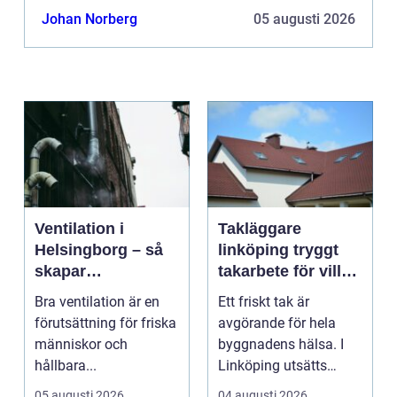
Johan Norberg
05 augusti 2026
Ventilation i
Takläggare
Helsingborg – så
linköping tryggt
skapar
takarbete för villa,
fastighetsägare
brf och företag
Bra ventilation är en
Ett friskt tak är
friskare och mer
förutsättning för friska
avgörande för hela
energieffektiva
människor och
byggnadens hälsa. I
byggnader
hållbara...
Linköping utsätts
taken för stora
05 augusti 2026
04 augusti 2026