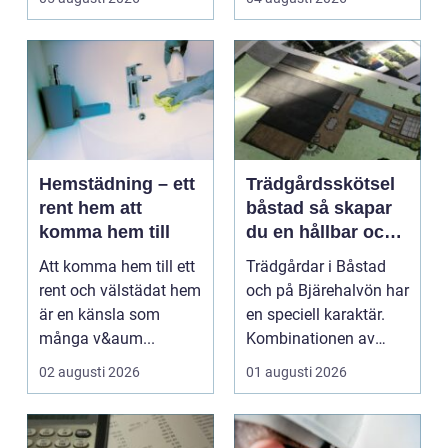
temperatu...
Hemstädning – ett
Trädgårdsskötsel
rent hem att
båstad så skapar
komma hem till
du en hållbar och
vacker trädgård på
Att komma hem till ett
Trädgårdar i Båstad
bjäre
rent och välstädat hem
och på Bjärehalvön har
är en känsla som
en speciell karaktär.
många v&aum...
Kombinationen av
närheten till have...
02 augusti 2026
01 augusti 2026