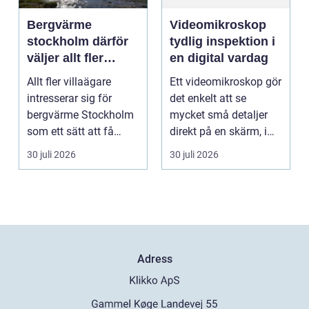
Bergvärme
Videomikroskop
stockholm därför
tydlig inspektion i
väljer allt fler
en digital vardag
denna
Allt fler villaägare
Ett videomikroskop gör
uppvärmning
intresserar sig för
det enkelt att se
bergvärme Stockholm
mycket små detaljer
som ett sätt att få
direkt på en skärm, i
lägre uppvärmningsk...
stället för genom...
30 juli 2026
30 juli 2026
Adress