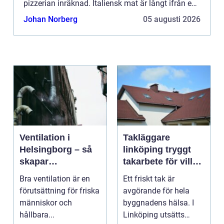
pizzerian inräknad. Italiensk mat är långt ifrån en
s...
Johan Norberg
05 augusti 2026
Ventilation i
Takläggare
Helsingborg – så
linköping tryggt
skapar
takarbete för villa,
fastighetsägare
brf och företag
Bra ventilation är en
Ett friskt tak är
friskare och mer
förutsättning för friska
avgörande för hela
energieffektiva
människor och
byggnadens hälsa. I
byggnader
hållbara...
Linköping utsätts