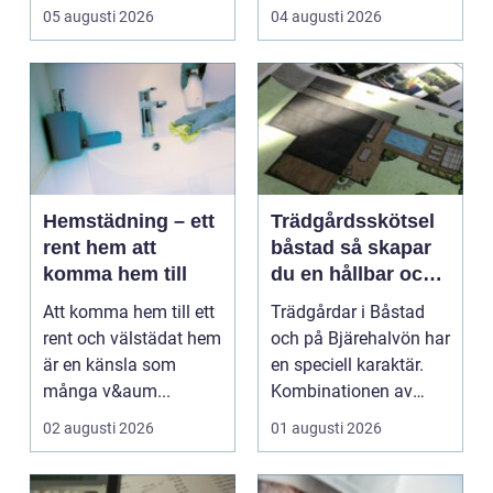
taken för stora
05 augusti 2026
04 augusti 2026
temperatu...
Hemstädning – ett
Trädgårdsskötsel
rent hem att
båstad så skapar
komma hem till
du en hållbar och
vacker trädgård på
Att komma hem till ett
Trädgårdar i Båstad
bjäre
rent och välstädat hem
och på Bjärehalvön har
är en känsla som
en speciell karaktär.
många v&aum...
Kombinationen av
närheten till have...
02 augusti 2026
01 augusti 2026