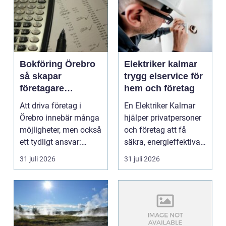
Bokföring Örebro
Elektriker kalmar
så skapar
trygg elservice för
företagare
hem och företag
tryggare ekonomi
Att driva företag i
En Elektriker Kalmar
Örebro innebär många
hjälper privatpersoner
möjligheter, men också
och företag att få
ett tydligt ansvar:
säkra, energieffektiva
ekonomin måste v...
och framtidssä...
31 juli 2026
31 juli 2026