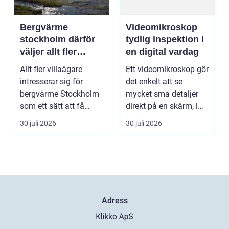
Bergvärme
Videomikroskop
stockholm därför
tydlig inspektion i
väljer allt fler
en digital vardag
denna
Allt fler villaägare
Ett videomikroskop gör
uppvärmning
intresserar sig för
det enkelt att se
bergvärme Stockholm
mycket små detaljer
som ett sätt att få
direkt på en skärm, i
lägre uppvärmningsk...
stället för genom...
30 juli 2026
30 juli 2026
Adress