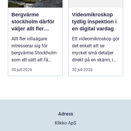
Bergvärme
Videomikroskop
stockholm därför
tydlig inspektion i
väljer allt fler
en digital vardag
denna
Allt fler villaägare
Ett videomikroskop gör
uppvärmning
intresserar sig för
det enkelt att se
bergvärme Stockholm
mycket små detaljer
som ett sätt att få
direkt på en skärm, i
lägre uppvärmningsk...
stället för genom...
30 juli 2026
30 juli 2026
Adress