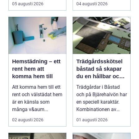
taken för stora
05 augusti 2026
04 augusti 2026
temperatu...
Hemstädning – ett
Trädgårdsskötsel
rent hem att
båstad så skapar
komma hem till
du en hållbar och
vacker trädgård på
Att komma hem till ett
Trädgårdar i Båstad
bjäre
rent och välstädat hem
och på Bjärehalvön har
är en känsla som
en speciell karaktär.
många v&aum...
Kombinationen av
närheten till have...
02 augusti 2026
01 augusti 2026