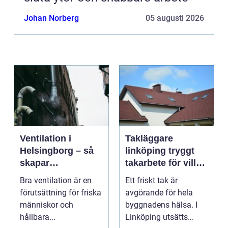
Johan Norberg
05 augusti 2026
Ventilation i
Takläggare
Helsingborg – så
linköping tryggt
skapar
takarbete för villa,
fastighetsägare
brf och företag
Bra ventilation är en
Ett friskt tak är
friskare och mer
förutsättning för friska
avgörande för hela
energieffektiva
människor och
byggnadens hälsa. I
byggnader
hållbara...
Linköping utsätts