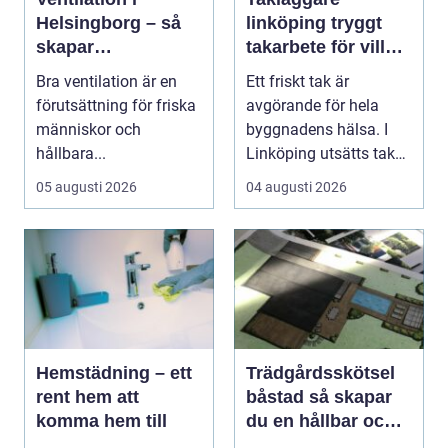
Helsingborg – så
linköping tryggt
skapar
takarbete för villa,
fastighetsägare
brf och företag
Bra ventilation är en
Ett friskt tak är
friskare och mer
förutsättning för friska
avgörande för hela
energieffektiva
människor och
byggnadens hälsa. I
byggnader
hållbara...
Linköping utsätts taken
för stora temperatu...
05 augusti 2026
04 augusti 2026
Hemstädning – ett
Trädgårdsskötsel
rent hem att
båstad så skapar
komma hem till
du en hållbar och
vacker trädgård på