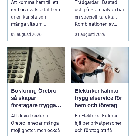
Att komma hem till ett
Trädgårdar i Båstad
bjäre
rent och välstädat hem
och på Bjärehalvön har
är en känsla som
en speciell karaktär.
många v&aum...
Kombinationen av
närheten till have...
02 augusti 2026
01 augusti 2026
Bokföring Örebro
Elektriker kalmar
så skapar
trygg elservice för
företagare tryggare
hem och företag
ekonomi
Att driva företag i
En Elektriker Kalmar
Örebro innebär många
hjälper privatpersoner
möjligheter, men också
och företag att få