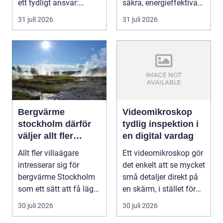
ett tydligt ansvar:
säkra, energieffektiva
ekonomin måste v...
och framtidssä...
31 juli 2026
31 juli 2026
Bergvärme
Videomikroskop
stockholm därför
tydlig inspektion i
väljer allt fler
en digital vardag
denna
Allt fler villaägare
Ett videomikroskop gör
uppvärmning
intresserar sig för
det enkelt att se mycket
bergvärme Stockholm
små detaljer direkt på
som ett sätt att få lägre
en skärm, i stället för
uppvärmningsk...
genom...
30 juli 2026
30 juli 2026