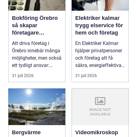
Bokföring Örebro
Elektriker kalmar
så skapar
trygg elservice för
företagare
hem och företag
tryggare ekonomi
Att driva företag i
En Elektriker Kalmar
Örebro innebär många
hjälper privatpersoner
möjligheter, men också
och företag att få
ett tydligt ansvar:
säkra, energieffektiva
ekonomin måste v...
och framtidssä...
31 juli 2026
31 juli 2026
Bergvärme
Videomikroskop