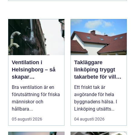
Ventilation i
Takläggare
Helsingborg – så
linköping tryggt
skapar
takarbete för villa,
fastighetsägare
brf och företag
Bra ventilation är en
Ett friskt tak är
friskare och mer
förutsättning för friska
avgörande för hela
energieffektiva
människor och
byggnadens hälsa. I
byggnader
hållbara...
Linköping utsätts
taken för stora
05 augusti 2026
04 augusti 2026
temperatu...