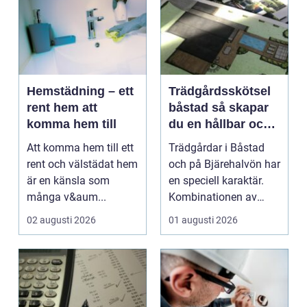
Hemstädning – ett
Trädgårdsskötsel
rent hem att
båstad så skapar
komma hem till
du en hållbar och
vacker trädgård på
Att komma hem till ett
Trädgårdar i Båstad
bjäre
rent och välstädat hem
och på Bjärehalvön har
är en känsla som
en speciell karaktär.
många v&aum...
Kombinationen av
närheten till have...
02 augusti 2026
01 augusti 2026