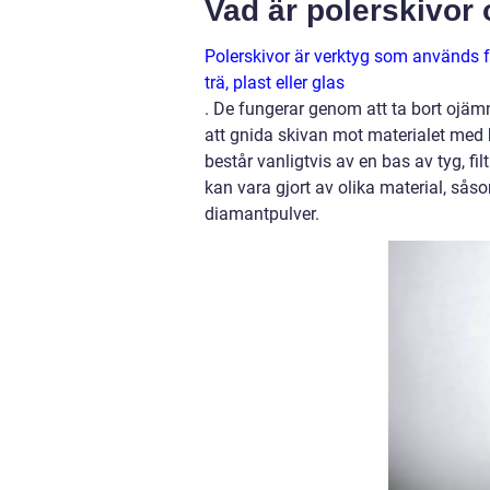
Vad är polerskivor
Polerskivor är verktyg som används fö
trä, plast eller glas
. De fungerar genom att ta bort ojäm
att gnida skivan mot materialet med h
består vanligtvis av en bas av tyg, fi
kan vara gjort av olika material, sås
diamantpulver.