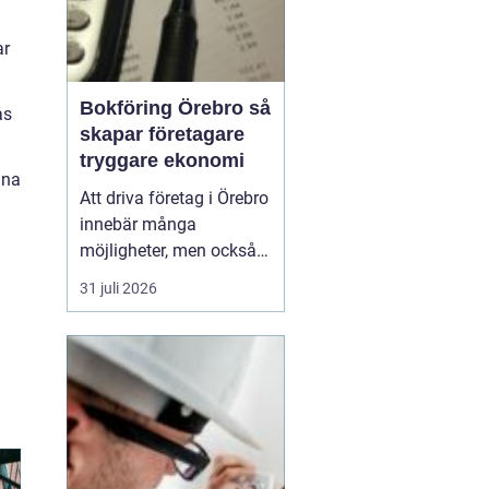
ar
Bokföring Örebro så
as
skapar företagare
tryggare ekonomi
ina
Att driva företag i Örebro
innebär många
möjligheter, men också
ett tydligt ansvar:
31 juli 2026
ekonomin måste vara i
ordning.
Bokföring
örebro handlar inte
bara
om att följa lagen, utan
om att skapa k...