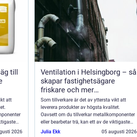
Ventilation i Helsingborg – så
e
skapar fastighetsägare
friskare och mer
energieffektiva byggnader
kt att
Som tillverkare är det av yttersta vikt att
et.
leverera produkter av högsta kvalitet.
omponenter
Oavsett om du tillverkar metallkomponenter
ktigaste
eller bearbetar trä, kan ett av de viktigaste
a att ge
stegen i produktionsprocessen vara att ge
gusti 2026
Julia Ekk
05 augusti 2026
dina produkter en per...