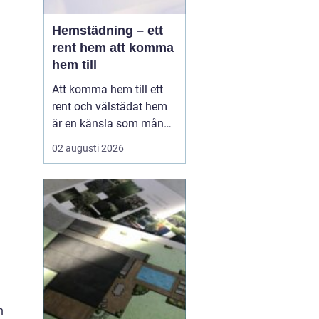
Hemstädning – ett
rent hem att komma
hem till
Att komma hem till ett
rent och välstädat hem
är en känsla som många
värdesätter högt. I en
02 augusti 2026
hektisk storstadsmiljö
som Stockholm kan det
dock vara svårt att få
tiden att räcka till fö...
n