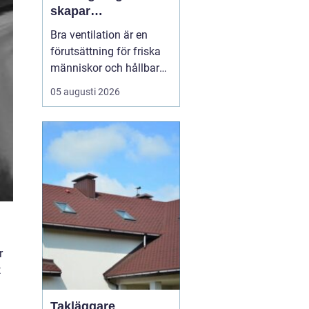
skapar
fastighetsägare
Bra ventilation är en
friskare och mer
förutsättning för friska
energieffektiva
människor och hållbara
byggnader
byggnader. I en kuststad
05 augusti 2026
som Helsingborg, med
fuktigt klimat, varierande
temperaturer och många
äldre fastigheter, märks
skillnaden e...
r
t
Takläggare