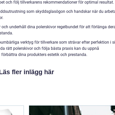
et och följ tillverkarens rekommendationer för optimal resultat.
yddsutrustning som skyddsglasögon och handskar när du arbet
r.
och underhåll dina polerskivor regelbundet för att förlänga der
estanda.
mbärliga verktyg för tillverkare som strävar efter perfektion i s
da rätt polerskivor och följa bästa praxis kan du uppnå
h förbättra dina produkters estetik och prestanda.
Läs fler inlägg här