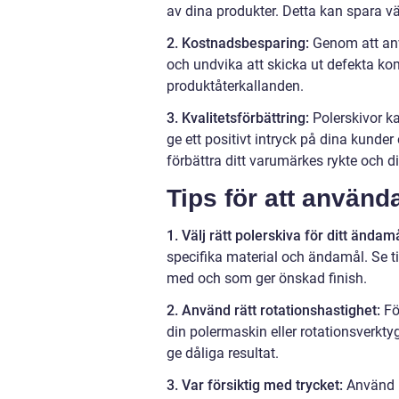
av dina produkter. Detta kan spara vä
2. Kostnadsbesparing:
Genom att anv
och undvika att skicka ut defekta k
produktåterkallanden.
3. Kvalitetsförbättring:
Polerskivor ka
ge ett positivt intryck på dina kunder 
förbättra ditt varumärkes rykte och d
Tips för att använda
1. Välj rätt polerskiva för ditt ändamå
specifika material och ändamål. Se ti
med och som ger önskad finish.
2. Använd rätt rotationshastighet:
För
din polermaskin eller rotationsverkt
ge dåliga resultat.
3. Var försiktig med trycket:
Använd in