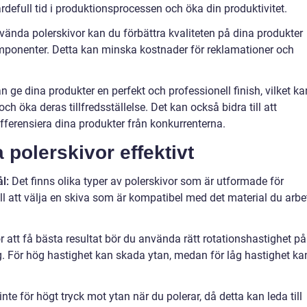
rdefull tid i produktionsprocessen och öka din produktivitet.
ända polerskivor kan du förbättra kvaliteten på dina produkter
omponenter. Detta kan minska kostnader för reklamationer och
n ge dina produkter en perfekt och professionell finish, vilket ka
och öka deras tillfredsställelse. Det kan också bidra till att
ifferensiera dina produkter från konkurrenterna.
 polerskivor effektivt
l:
Det finns olika typer av polerskivor som är utformade för
ll att välja en skiva som är kompatibel med det material du arbe
 att få bästa resultat bör du använda rätt rotationshastighet på
yg. För hög hastighet kan skada ytan, medan för låg hastighet ka
te för högt tryck mot ytan när du polerar, då detta kan leda till