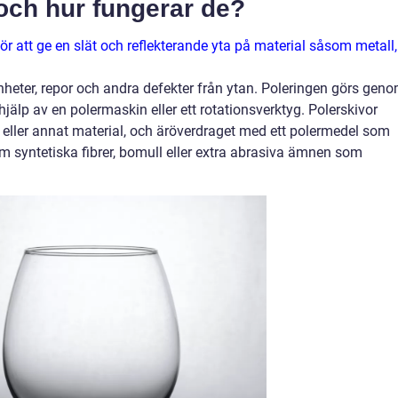
 och hur fungerar de?
r att ge en slät och reflekterande yta på material såsom metall,
nheter, repor och andra defekter från ytan. Poleringen görs gen
jälp av en polermaskin eller ett rotationsverktyg. Polerskivor
lt eller annat material, och äröverdraget med ett polermedel som
om syntetiska fibrer, bomull eller extra abrasiva ämnen som