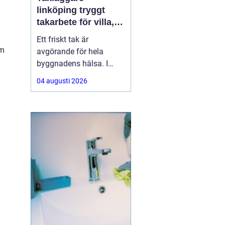
linköping tryggt
takarbete för villa,
brf och företag
Ett friskt tak är
om
avgörande för hela
byggnadens hälsa. I
Linköping utsätts taken
04 augusti 2026
för stora
temperaturskillnader,
kraftiga regn och tunga
snölaster. När taket
börjar åldras kan små
skador snabbt växa till
dyra fuktproblem. Att
anlita en erfaren