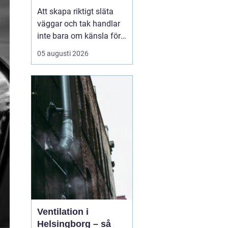
arbete
Att skapa riktigt släta
väggar och tak handlar
inte bara om känsla för
finish. Valet av metod
05 augusti 2026
och material påverkar
både arbetsmiljö,
tidsåtgång och
slutresultat. Här
kommer
Sprutspackel in
som ett
mo...
Ventilation i
Helsingborg – så