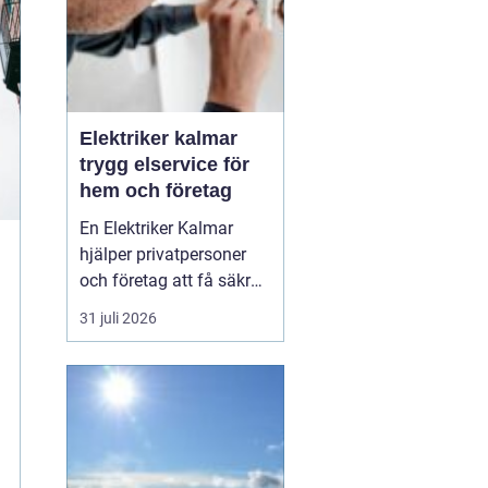
Elektriker kalmar
trygg elservice för
hem och företag
En Elektriker Kalmar
hjälper privatpersoner
och företag att få säkra,
energieffektiva och
31 juli 2026
framtidssäkra
elanläggningar. Från
mindre servicejobb i
villan till omfattande
installationer i
fastigheter och industrier