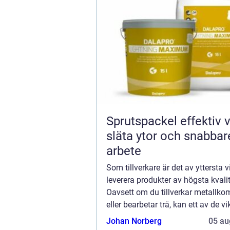
Sprutspackel effektiv väg till
släta ytor och snabbar
arbete
Som tillverkare är det av yttersta vi
leverera produkter av högsta kvalit
Oavsett om du tillverkar metallk
eller bearbetar trä, kan ett av de vi
stegen i produktionsprocessen var
Johan Norberg
05 au
dina produkter en per...