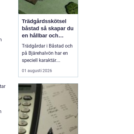
Trädgårdsskötsel
båstad så skapar du
en hållbar och
n
vacker trädgård på
Trädgårdar i Båstad och
bjäre
på Bjärehalvön har en
speciell karaktär.
Kombinationen av
01 augusti 2026
närheten till havet, de
öppna fälten och
tar
skyddade lägen gör att
många vill skapa gröna
rum som både är vackra
och lättskötta. Samtidigt
n
kan klimatet vara
utmanande med ...