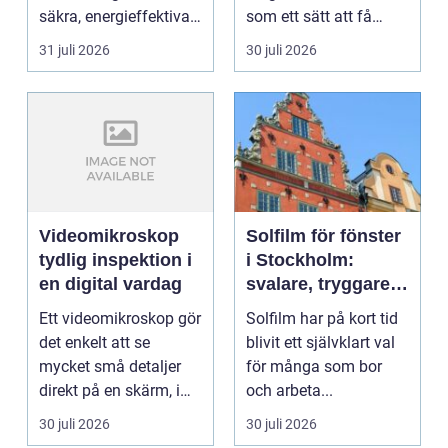
säkra, energieffektiva
som ett sätt att få
och framtidssä...
lägre uppvärmningsk...
31 juli 2026
30 juli 2026
Videomikroskop
Solfilm för fönster
tydlig inspektion i
i Stockholm:
en digital vardag
svalare, tryggare
och mer privat
Ett videomikroskop gör
Solfilm har på kort tid
inomhusmiljö
det enkelt att se
blivit ett självklart val
mycket små detaljer
för många som bor
direkt på en skärm, i
och arbeta...
stället för genom...
30 juli 2026
30 juli 2026