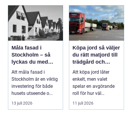
Måla fasad i
Köpa jord så väljer
Stockholm – så
du rätt matjord till
lyckas du med
trädgård och
fasadmålning i
anläggning
Att måla fasad i
Att köpa jord låter
Stockholm
Stockholm är en viktig
enkelt, men valet
investering för både
spelar en avgörande
husets utseende o...
roll för hur väl
gräsmatta, rabatter
13 juli 2026
11 juli 2026
och p...