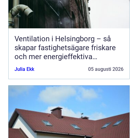
Ventilation i Helsingborg – så
skapar fastighetsägare friskare
och mer energieffektiva
byggnader
Julia Ekk
05 augusti 2026