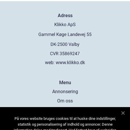
Adress
web:
www.klikko.dk
Menu
Annonsering
Om oss
Cookies
På vores website bruges cookies til at huske dine indstillinger,
Kontakta oss
statistik og personalisering af indhold og annoncer. Denne
Sitemap