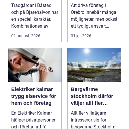
vacker trädgård på
tryggare ekonomi
Trädgårdar i Båstad
Att driva företag i
bjäre
och på Bjärehalvön har
Örebro innebär många
en speciell karaktär.
möjligheter, men också
Kombinationen av
ett tydligt ansvar:
närheten till have...
ekonomin måste v...
01 augusti 2026
31 juli 2026
Elektriker kalmar
Bergvärme
trygg elservice för
stockholm därför
hem och företag
väljer allt fler
denna
En Elektriker Kalmar
Allt fler villaägare
uppvärmning
hjälper privatpersoner
intresserar sig för
och företag att få
bergvärme Stockholm