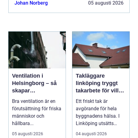
läpprodukter:
Johan Norberg
05 augusti 2026
https://www.sephora.se/makeup/N...
Ventilation i
Takläggare
Helsingborg – så
linköping tryggt
skapar
takarbete för villa,
fastighetsägare
brf och företag
Bra ventilation är en
Ett friskt tak är
friskare och mer
förutsättning för friska
avgörande för hela
energieffektiva
människor och
byggnadens hälsa. I
byggnader
hållbara...
Linköping utsätts
taken för stora
05 augusti 2026
04 augusti 2026