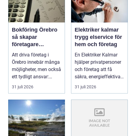
Bokföring Örebro
Elektriker kalmar
så skapar
trygg elservice för
företagare
hem och företag
tryggare ekonomi
Att driva företag i
En Elektriker Kalmar
Örebro innebär många
hjälper privatpersoner
möjligheter, men också
och företag att få
ett tydligt ansvar:
säkra, energieffektiva
ekonomin måste v...
och framtidssä...
31 juli 2026
31 juli 2026