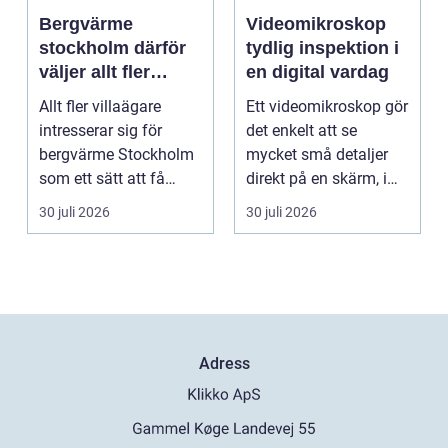
Bergvärme
Videomikroskop
stockholm därför
tydlig inspektion i
väljer allt fler
en digital vardag
denna
Allt fler villaägare
Ett videomikroskop gör
uppvärmning
intresserar sig för
det enkelt att se
bergvärme Stockholm
mycket små detaljer
som ett sätt att få
direkt på en skärm, i
lägre uppvärmningsk...
stället för genom...
30 juli 2026
30 juli 2026
Adress