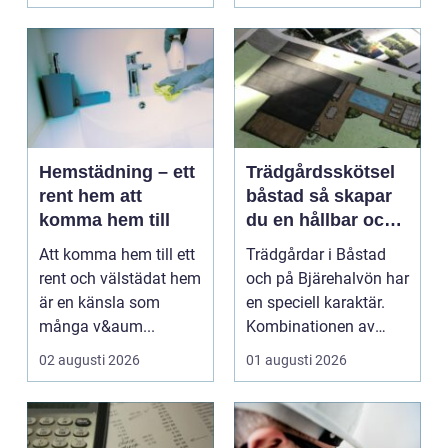
temperatu...
Hemstädning – ett
Trädgårdsskötsel
rent hem att
båstad så skapar
komma hem till
du en hållbar och
vacker trädgård på
Att komma hem till ett
Trädgårdar i Båstad
bjäre
rent och välstädat hem
och på Bjärehalvön har
är en känsla som
en speciell karaktär.
många v&aum...
Kombinationen av
närheten till have...
02 augusti 2026
01 augusti 2026