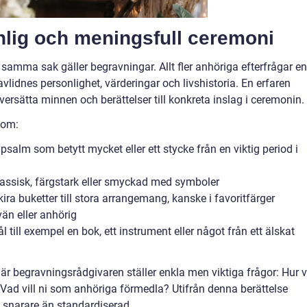
nlig och meningsfull ceremoni
samma sak gäller begravningar. Allt fler anhöriga efterfrågar en
lidnes personlighet, värderingar och livshistoria. En erfaren
översätta minnen och berättelser till konkreta inslag i ceremonin.
nom:
psalm som betytt mycket eller ett stycke från en viktig period i
 klassisk, färgstark eller smyckad med symboler
ira buketter till stora arrangemang, kanske i favoritfärger
vän eller anhörig
l till exempel en bok, ett instrument eller något från ett älskat
är begravningsrådgivaren ställer enkla men viktiga frågor: Hur v
 Vad vill ni som anhöriga förmedla? Utifrån denna berättelse
snarare än standardiserad.