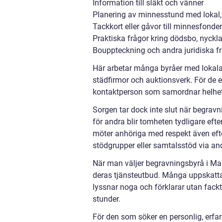
Information till släkt och vänner
Planering av minnesstund med lokal,
Tackkort eller gåvor till minnesfonder
Praktiska frågor kring dödsbo, nyckl
Bouppteckning och andra juridiska f
Här arbetar många byråer med lokala s
städfirmor och auktionsverk. För de e
kontaktperson som samordnar helhe
Sorgen tar dock inte slut när begrav
för andra blir tomheten tydligare e
möter anhöriga med respekt även efte
stödgrupper eller samtalsstöd via and
När man väljer begravningsbyrå i Malm
deras tjänsteutbud. Många uppskattar
lyssnar noga och förklarar utan fackt
stunder.
För den som söker en personlig, erf