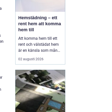
a
Hemstädning – ett
rent hem att komma
hem till
s
Att komma hem till ett
 en
rent och välstädat hem
är en känsla som många
värdesätter högt. I en
02 augusti 2026
hektisk storstadsmiljö
som Stockholm kan det
dock vara svårt att få
er
tiden att räcka till fö...
n