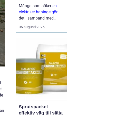
Många som söker
en
elektriker haninge gör
det i samband med
renovering,
06 augusti 2026
nybyggnation eller när
något plötsligt slutar
fungera. El är en
självklar del av
vardagen, men samtidigt
ett område där sm...
t.
et
de
Sprutspackel
 en
effektiv väg till släta