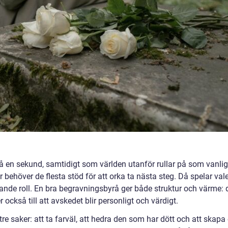
å en sekund, samtidigt som världen utanför rullar på som vanlig
r behöver de flesta stöd för att orka ta nästa steg. Då spelar val
nde roll. En bra begravningsbyrå ger både struktur och värme: 
r också till att avskedet blir personligt och värdigt.
e saker: att ta farväl, att hedra den som har dött och att skapa