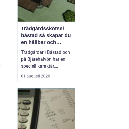
Trädgårdsskötsel
båstad så skapar du
en hållbar och
vacker trädgård på
Trädgårdar i Båstad och
bjäre
på Bjärehalvön har en
,
speciell karaktär.
Kombinationen av
01 augusti 2026
närheten till havet, de
öppna fälten och
skyddade lägen gör att
många vill skapa gröna
rum som både är vackra
och lättskötta. Samtidigt
kan klimatet vara
t
utmanande med ...