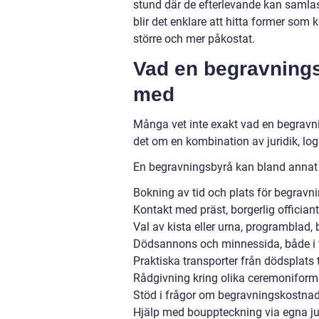
stund där de efterlevande kan samlas 
blir det enklare att hitta former som 
större och mer påkostat.
Vad en begravningsb
med
Många vet inte exakt vad en begravnin
det om en kombination av juridik, lo
En begravningsbyrå kan bland annat h
Bokning av tid och plats för begravning
Kontakt med präst, borgerlig officia
Val av kista eller urna, programblad
Dödsannons och minnessida, både i t
Praktiska transporter från dödsplats t
Rådgivning kring olika ceremoniformer
Stöd i frågor om begravningskostnade
Hjälp med bouppteckning via egna jur