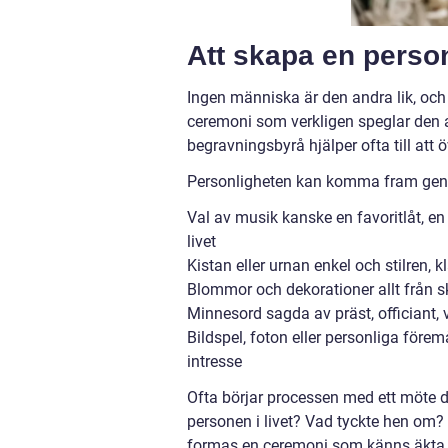
Att skapa en perso
Ingen människa är den andra lik, och 
ceremoni som verkligen speglar den av
begravningsbyrå hjälper ofta till att 
Personligheten kan komma fram ge
Val av musik kanske en favoritlåt, en 
livet
Kistan eller urnan enkel och stilren,
Blommor och dekorationer allt från sk
Minnesord sagda av präst, officiant, 
Bildspel, foton eller personliga föremå
intresse
Ofta börjar processen med ett möte d
personen i livet? Vad tyckte hen om?
formas en ceremoni som känns äkta, 