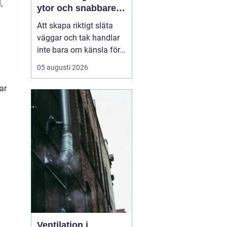
,
ytor och snabbare
arbete
Att skapa riktigt släta
väggar och tak handlar
inte bara om känsla för
finish. Valet av metod
05 augusti 2026
och material påverkar
både arbetsmiljö,
ar
tidsåtgång och
slutresultat. Här
kommer
Sprutspackel in
som ett
mo...
Ventilation i