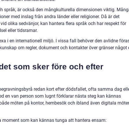
h språk, är också den mångkulturella dimensionen viktig. Mång
ioner med inslag från andra länder eller religioner. Då är det
id olika sedvänjor, kan hantera flera språk och har respekt för
sel eller tidsramar.
 i en internationell miljö. I vissa fall behöver den avlidne föra
ävs kunskap om regler, dokument och kontakter över gränser något
 det som sker före och efter
egravningsbyrå redan kort efter dödsfallet, ofta samma dag ell
med en van person som lugnt förklarar nästa steg kan kännas
r både möten på kontor, hembesök och ibland även digitala möte
era moment som kan kännas tunga att hantera ensam: