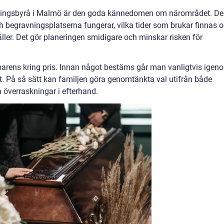
avningsbyrå i Malmö är den goda kännedomen om närområdet. De
ch begravningsplatserna fungerar, vilka tider som brukar finnas 
ller. Det gör planeringen smidigare och minskar risken för
parens kring pris. Innan något bestäms går man vanligtvis igen
ert. På så sätt kan familjen göra genomtänkta val utifrån både
 överraskningar i efterhand.