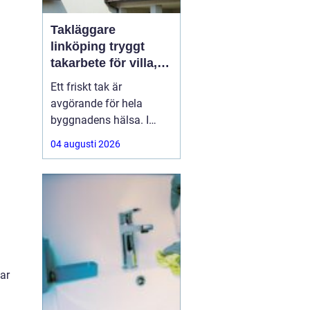
Takläggare
linköping tryggt
takarbete för villa,
brf och företag
Ett friskt tak är
avgörande för hela
byggnadens hälsa. I
Linköping utsätts taken
04 augusti 2026
för stora
temperaturskillnader,
kraftiga regn och tunga
snölaster. När taket
börjar åldras kan små
skador snabbt växa till
dyra fuktproblem. Att
anlita en erfaren
ar