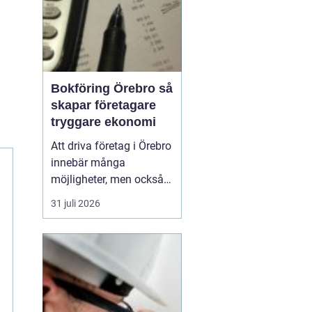
Bokföring Örebro så
skapar företagare
tryggare ekonomi
Att driva företag i Örebro
innebär många
möjligheter, men också
ett tydligt ansvar:
31 juli 2026
ekonomin måste vara i
ordning.
Bokföring
örebro handlar inte
bara
om att följa lagen, utan
om att skapa k...