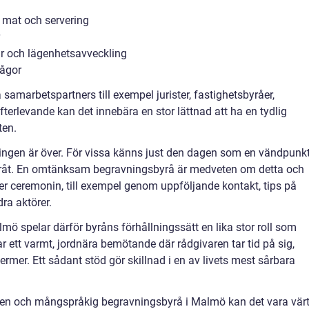
 mat och servering
ar och lägenhetsavveckling
rågor
amarbetspartners till exempel jurister, fastighetsbyråer,
fterlevande kan det innebära en stor lättnad att ha en tydlig
ten.
ningen är över. För vissa känns just den dagen som en vändpunkt
fteråt. En omtänksam begravningsbyrå är medveten om detta och
r ceremonin, till exempel genom uppföljande kontakt, tips på
ra aktörer.
ö spelar därför byråns förhållningssätt en lika stor roll som
 ett varmt, jordnära bemötande där rådgivaren tar tid på sig,
ermer. Ett sådant stöd gör skillnad i en av livets mest sårbara
aren och mångspråkig begravningsbyrå i Malmö kan det vara vär