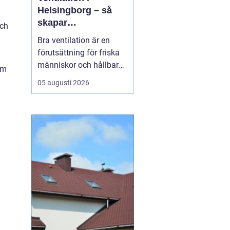
Helsingborg – så
skapar
och
fastighetsägare
Bra ventilation är en
friskare och mer
förutsättning för friska
energieffektiva
människor och hållbara
om
byggnader
byggnader. I en kuststad
05 augusti 2026
som Helsingborg, med
fuktigt klimat, varierande
temperaturer och många
äldre fastigheter, märks
skillnaden e...