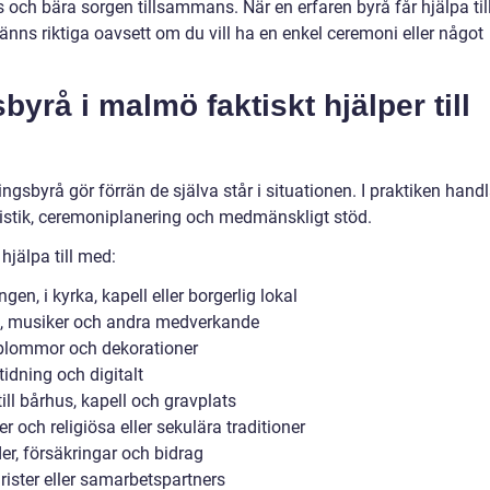
och bära sorgen tillsammans. När en erfaren byrå får hjälpa till
känns riktiga oavsett om du vill ha en enkel ceremoni eller något
yrå i malmö faktiskt hjälper till
gsbyrå gör förrän de själva står i situationen. I praktiken handl
gistik, ceremoniplanering och medmänskligt stöd.
jälpa till med:
en, i kyrka, kapell eller borgerlig lokal
nt, musiker och andra medverkande
, blommor och dekorationer
idning och digitalt
ill bårhus, kapell och gravplats
 och religiösa eller sekulära traditioner
r, försäkringar och bidrag
ister eller samarbetspartners